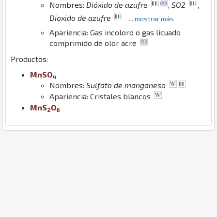
Nombres:
Dióxido de azufre
,
SO2
,
Dioxido de azufre
... mostrar más
Apariencia: Gas incoloro o gas licuado
comprimido de olor acre
Productos:
Mn
S
O
4
Nombres:
Sulfato de manganeso
Apariencia: Cristales blancos
Mn
S
O
2
6