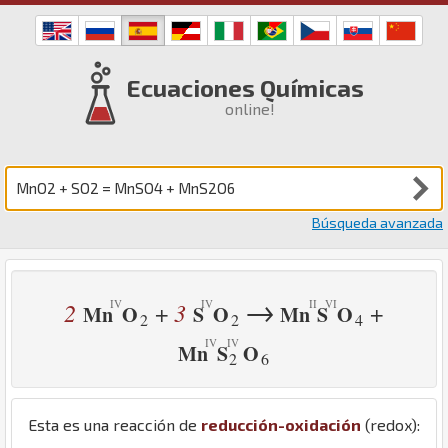
Ecuaciones Químicas
online!
Búsqueda avanzada
→
2
3
+
+
Mn
O
S
O
Mn
S
O
2
2
4
Mn
S
O
2
6
Esta es una reacción de
reducción-oxidación
(redox):