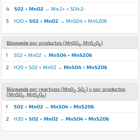
4
SO2
+
MnO2
→ Mn:2+ + SO4:2-
5
H2O +
SO2
+
MnO2
→ MnSO4 + MnS2O6
Búsqueda por productos (
Mn
S
O
,
Mn
S
O
)
4
2
6
1
SO2 + MnO2 →
MnSO4
+
MnS2O6
2
H2O + SO2 + MnO2 →
MnSO4
+
MnS2O6
Búsqueda por reactivos (
Mn
O
,
S
O
) y por productos
2
2
(
Mn
S
O
,
Mn
S
O
)
4
2
6
1
SO2
+
MnO2
→
MnSO4
+
MnS2O6
2
H2O +
SO2
+
MnO2
→
MnSO4
+
MnS2O6