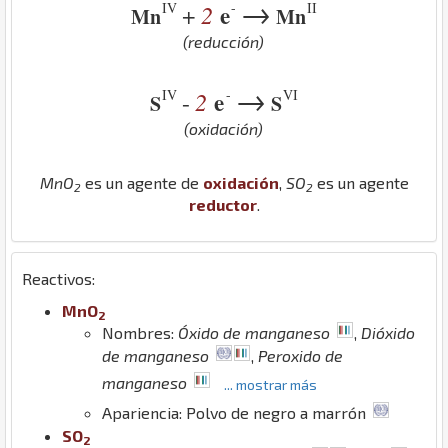
→
IV
-
II
2
e
+
Mn
Mn
(reducción)
→
IV
-
VI
2
e
-
S
S
(oxidación)
Mn
O
es un agente de
oxidación
,
S
O
es un agente
2
2
reductor
.
Reactivos:
Mn
O
2
Nombres:
Óxido de manganeso
,
Dióxido
de manganeso
,
Peroxido de
manganeso
... mostrar más
Apariencia: Polvo de negro a marrón
S
O
2