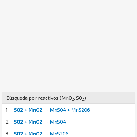
Búsqueda por reactivos (
Mn
O
,
S
O
)
2
2
1
SO2
+
MnO2
→ MnSO4 + MnS2O6
2
SO2
+
MnO2
→ MnSO4
3
SO2
+
MnO2
→ MnS2O6