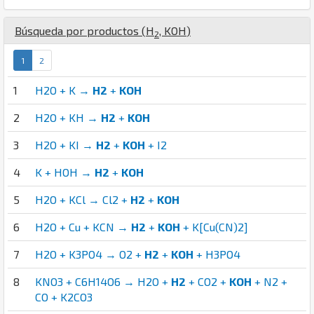
Búsqueda por productos (
H
,
K
O
H
)
2
1
2
1
H2O + K →
H2
+
KOH
2
H2O + KH →
H2
+
KOH
3
H2O + KI →
H2
+
KOH
+ I2
4
K + HOH →
H2
+
KOH
5
H2O + KCl → Cl2 +
H2
+
KOH
6
H2O + Cu + KCN →
H2
+
KOH
+ K[Cu(CN)2]
7
H2O + K3PO4 → O2 +
H2
+
KOH
+ H3PO4
8
KNO3 + C6H14O6 → H2O +
H2
+ CO2 +
KOH
+ N2 +
CO + K2CO3