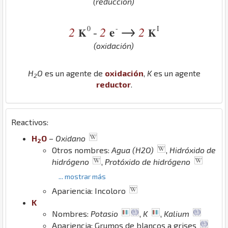
(reducción)
→
0
-
I
2
2
e
2
-
K
K
(oxidación)
H
O
es un agente de
oxidación
,
K
es un agente
2
reductor
.
Reactivos:
H
O
–
Oxidano
2
Otros nombres:
Agua (H2O)
,
Hidróxido de
hidrógeno
,
Protóxido de hidrógeno
... mostrar más
Apariencia: Incoloro
K
Nombres:
Potasio
,
K
,
Kalium
Apariencia: Grumos de blancos a grises