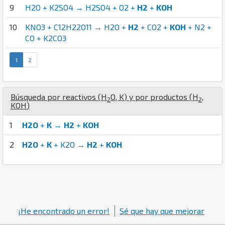
9
H2O + K2SO4 → H2SO4 + O2 +
H2
+
KOH
10
KNO3 + C12H22O11 → H2O +
H2
+ CO2 +
KOH
+ N2 +
CO + K2CO3
1
2
Búsqueda por reactivos (
H
O
,
K
) y por productos (
H
,
2
2
K
O
H
)
1
H2O
+
K
→
H2
+
KOH
2
H2O
+
K
+ K2O →
H2
+
KOH
¡He encontrado un error!
Sé que hay que mejorar