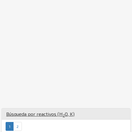
Búsqueda por reactivos (
H
O
,
K
)
2
1
2