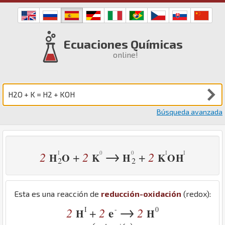
Ecuaciones Químicas
online!
Búsqueda avanzada
→
2
2
2
+
+
H
O
K
H
K
O
H
2
2
Esta es una reacción de
reducción-oxidación
(redox):
→
I
-
0
2
2
e
2
+
H
H