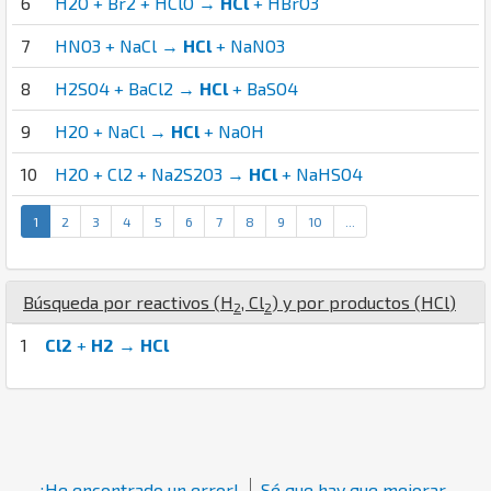
6
H2O + Br2 + HClO →
HCl
+ HBrO3
7
HNO3 + NaCl →
HCl
+ NaNO3
8
H2SO4 + BaCl2 →
HCl
+ BaSO4
9
H2O + NaCl →
HCl
+ NaOH
10
H2O + Cl2 + Na2S2O3 →
HCl
+ NaHSO4
1
2
3
4
5
6
7
8
9
10
...
Búsqueda por reactivos (
H
,
Cl
) y por productos (
H
Cl
)
2
2
1
Cl2
+
H2
→
HCl
¡He encontrado un error!
Sé que hay que mejorar