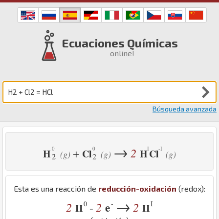
Ecuaciones Químicas
online!
Búsqueda avanzada
→
2
+
H
Cl
H
Cl
(g)
(g)
(g)
2
2
Esta es una reacción de
reducción-oxidación
(redox):
→
0
-
I
2
2
e
2
-
H
H