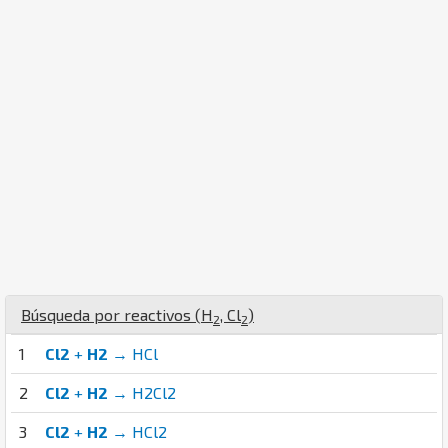
Búsqueda por reactivos (
H
,
Cl
)
2
2
1
Cl2
+
H2
→ HCl
2
Cl2
+
H2
→ H2Cl2
3
Cl2
+
H2
→ HCl2