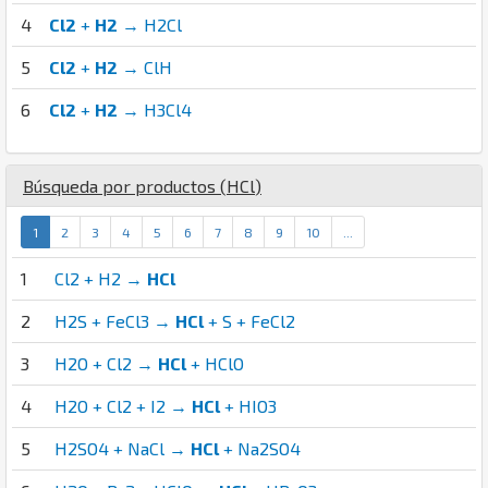
4
Cl2
+
H2
→ H2Cl
5
Cl2
+
H2
→ ClH
6
Cl2
+
H2
→ H3Cl4
Búsqueda por productos (
H
Cl
)
1
2
3
4
5
6
7
8
9
10
...
1
Cl2 + H2 →
HCl
2
H2S + FeCl3 →
HCl
+ S + FeCl2
3
H2O + Cl2 →
HCl
+ HClO
4
H2O + Cl2 + I2 →
HCl
+ HIO3
5
H2SO4 + NaCl →
HCl
+ Na2SO4