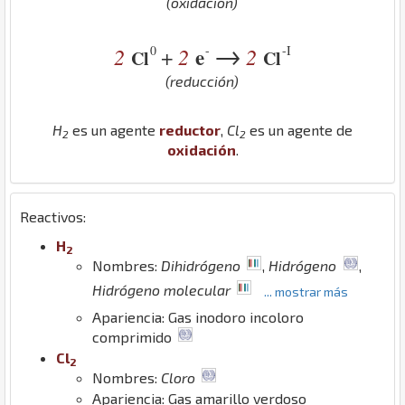
(oxidación)
→
0
-
-I
2
2
e
2
+
Cl
Cl
(reducción)
H
es un agente
reductor
,
Cl
es un agente de
2
2
oxidación
.
Reactivos:
H
2
Nombres:
Dihidrógeno
,
Hidrógeno
,
Hidrógeno molecular
... mostrar más
Apariencia: Gas inodoro incoloro
comprimido
Cl
2
Nombres:
Cloro
Apariencia: Gas amarillo verdoso