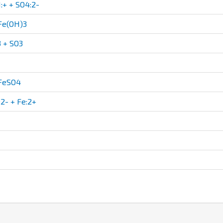
+ + SO4:2-
Fe(OH)3
 + SO3
FeSO4
2- + Fe:2+