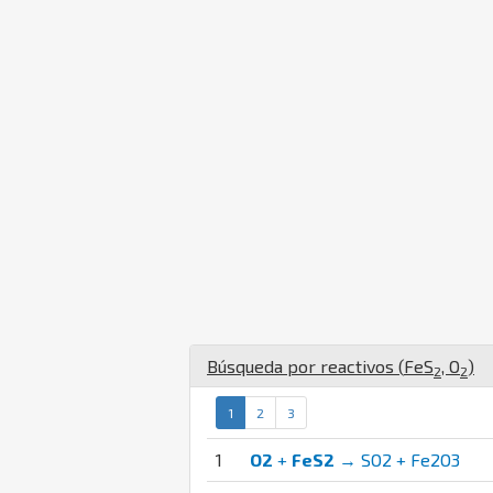
Búsqueda por reactivos (
Fe
S
,
O
)
2
2
1
2
3
1
O2
+
FeS2
→ SO2 + Fe2O3