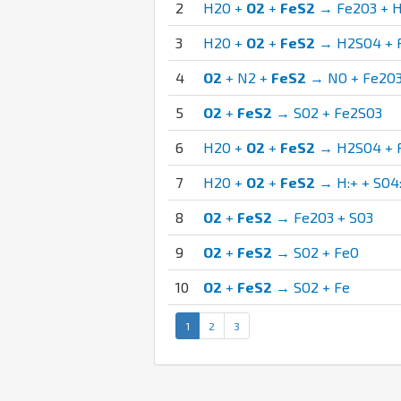
2
H2O +
O2
+
FeS2
→ Fe2O3 + H:
3
H2O +
O2
+
FeS2
→ H2SO4 + 
4
O2
+ N2 +
FeS2
→ NO + Fe2O3
5
O2
+
FeS2
→ SO2 + Fe2SO3
6
H2O +
O2
+
FeS2
→ H2SO4 + 
7
H2O +
O2
+
FeS2
→ H:+ + SO4:
8
O2
+
FeS2
→ Fe2O3 + SO3
9
O2
+
FeS2
→ SO2 + FeO
10
O2
+
FeS2
→ SO2 + Fe
1
2
3