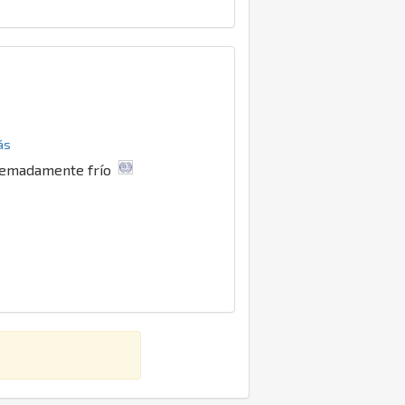
ás
xtremadamente frío