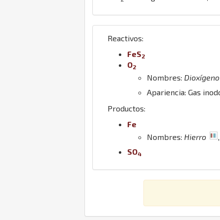
Reactivos:
Fe
S
2
O
2
Nombres:
Dioxígeno
Apariencia: Gas ino
Productos:
Fe
Nombres:
Hierro
S
O
4