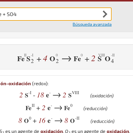
Búsqueda avanzada
→
4
2
+
+
Fe
S
O
Fe
S
O
2
2
4
ión-oxidación
(redox):
→
-I
-
VIII
2
18
e
2
-
S
S
(oxidación)
→
II
-
0
2
e
+
Fe
Fe
(reducción)
→
0
-
-II
8
16
e
8
+
O
O
(reducción)
S
es un agente de
oxidación
,
O
es un agente de
oxidación
.
2
2