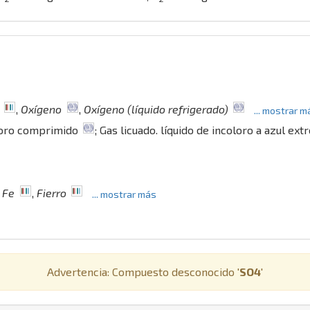
,
Oxígeno
,
Oxígeno (líquido refrigerado)
... mostrar m
doro comprimido
; Gas licuado. líquido de incoloro a azul e
,
Fe
,
Fierro
... mostrar más
Advertencia: Compuesto desconocido '
SO4
'