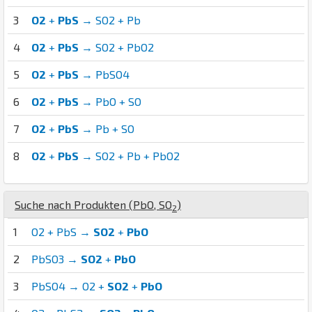
3
O2
+
PbS
→ SO2 + Pb
4
O2
+
PbS
→ SO2 + PbO2
5
O2
+
PbS
→ PbSO4
6
O2
+
PbS
→ PbO + SO
7
O2
+
PbS
→ Pb + SO
8
O2
+
PbS
→ SO2 + Pb + PbO2
Suche nach Produkten (
Pb
O
,
S
O
)
2
1
O2 + PbS →
SO2
+
PbO
2
PbSO3 →
SO2
+
PbO
3
PbSO4 → O2 +
SO2
+
PbO