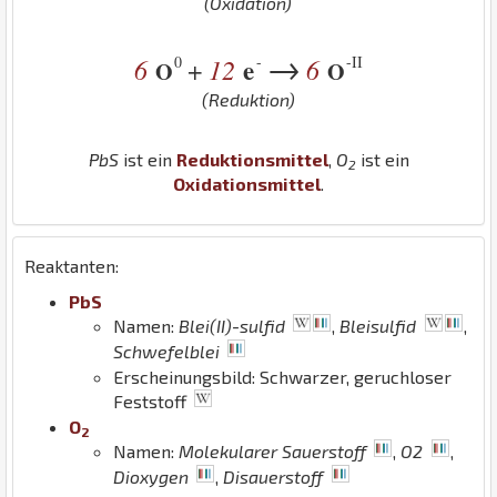
(Oxidation)
→
0
-
-II
6
12
e
6
+
O
O
(Reduktion)
Pb
S
ist ein
Reduktionsmittel
,
O
ist ein
2
Oxidationsmittel
.
Reaktanten:
Pb
S
Namen:
Blei(II)-sulfid
,
Bleisulfid
,
Schwefelblei
Erscheinungsbild: Schwarzer, geruchloser
Feststoff
O
2
Namen:
Molekularer Sauerstoff
,
O2
,
Dioxygen
,
Disauerstoff