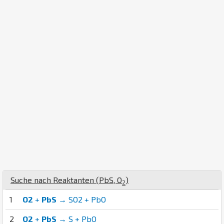
Suche nach Reaktanten (
Pb
S
,
O
)
2
1
O2
+
PbS
→ SO2 + PbO
2
O2
+
PbS
→ S + PbO