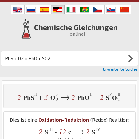
Chemische Gleichungen
online!
Erweiterte Suche
→
2
3
2
2
+
+
Pb
S
O
Pb
O
S
O
2
2
Dies ist eine
Oxidation-Reduktion
(Redox) Reaktion:
→
-II
-
IV
2
12
e
2
-
S
S