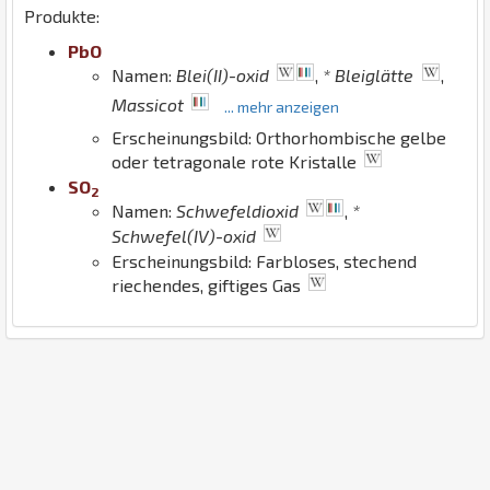
Produkte:
Pb
O
Namen:
Blei(II)-oxid
,
* Bleiglätte
,
Massicot
... mehr anzeigen
Erscheinungsbild: Orthorhombische gelbe
oder tetragonale rote Kristalle
S
O
2
Namen:
Schwefeldioxid
,
*
Schwefel(IV)-oxid
Erscheinungsbild: Farbloses, stechend
riechendes, giftiges Gas