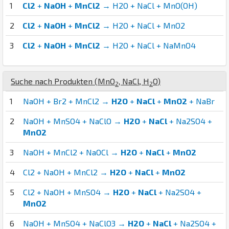
1
Cl2
+
NaOH
+
MnCl2
→ H2O + NaCl + MnO(OH)
2
Cl2
+
NaOH
+
MnCl2
→ H2O + NaCl + MnO2
3
Cl2
+
NaOH
+
MnCl2
→ H2O + NaCl + NaMnO4
Suche nach Produkten (
Mn
O
,
Na
Cl
,
H
O
)
2
2
1
NaOH + Br2 + MnCl2 →
H2O
+
NaCl
+
MnO2
+ NaBr
2
NaOH + MnSO4 + NaClO →
H2O
+
NaCl
+ Na2SO4 +
MnO2
3
NaOH + MnCl2 + NaOCl →
H2O
+
NaCl
+
MnO2
4
Cl2 + NaOH + MnCl2 →
H2O
+
NaCl
+
MnO2
5
Cl2 + NaOH + MnSO4 →
H2O
+
NaCl
+ Na2SO4 +
MnO2
6
NaOH + MnSO4 + NaClO3 →
H2O
+
NaCl
+ Na2SO4 +