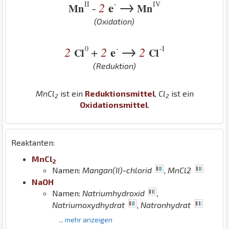
→
II
-
IV
2
e
-
Mn
Mn
(Oxidation)
→
0
-
-I
2
2
e
2
+
Cl
Cl
(Reduktion)
Mn
Cl
ist ein
Reduktionsmittel
,
Cl
ist ein
2
2
Oxidationsmittel
.
Reaktanten:
Mn
Cl
2
Namen:
Mangan(II)-chlorid
,
MnCl2
Na
O
H
Namen:
Natriumhydroxid
,
Natriumoxydhydrat
,
Natronhydrat
... mehr anzeigen