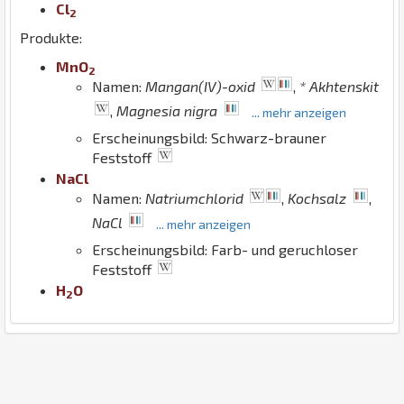
Cl
2
Produkte:
Mn
O
2
Namen:
Mangan(IV)-oxid
,
* Akhtenskit
,
Magnesia nigra
... mehr anzeigen
Erscheinungsbild: Schwarz-brauner
Feststoff
Na
Cl
Namen:
Natriumchlorid
,
Kochsalz
,
NaCl
... mehr anzeigen
Erscheinungsbild: Farb- und geruchloser
Feststoff
H
O
2