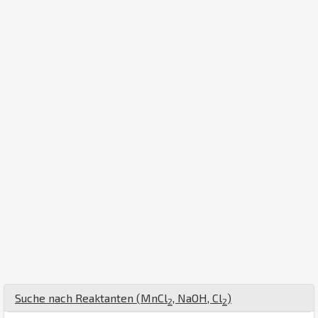
Suche nach Reaktanten (
Mn
Cl
,
Na
O
H
,
Cl
)
2
2