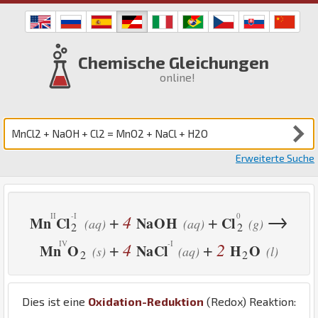
Chemische Gleichungen
online!
Erweiterte Suche
→
4
+
+
Mn
Cl
Na
O
H
Cl
(aq)
(aq)
(g)
2
2
4
2
+
+
Mn
O
Na
Cl
H
O
(s)
(aq)
(l)
2
2
Dies ist eine
Oxidation-Reduktion
(Redox) Reaktion: