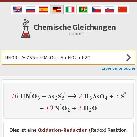
Chemische Gleichungen
online!
Erweiterte Suche
→
10
2
5
+
+
H
N
O
As
S
H
As
O
S
3
2
5
3
4
10
2
+
+
N
O
H
O
2
2
Dies ist eine
Oxidation-Reduktion
(Redox) Reaktion: