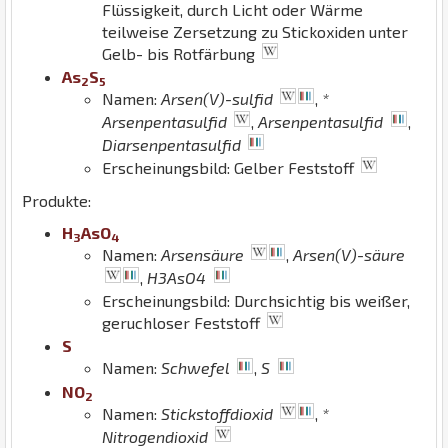
Flüssigkeit, durch Licht oder Wärme
teilweise Zersetzung zu Stickoxiden unter
Gelb- bis Rotfärbung
As
S
2
5
Namen:
Arsen(V)-sulfid
,
*
Arsenpentasulfid
,
Arsenpentasulfid
,
Diarsenpentasulfid
Erscheinungsbild: Gelber Feststoff
Produkte:
H
As
O
3
4
Namen:
Arsensäure
,
Arsen(V)-säure
,
H3AsO4
Erscheinungsbild: Durchsichtig bis weißer,
geruchloser Feststoff
S
Namen:
Schwefel
,
S
N
O
2
Namen:
Stickstoffdioxid
,
*
Nitrogendioxid