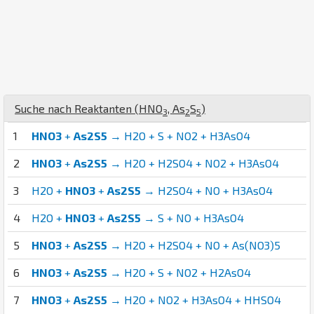
Suche nach Reaktanten (
H
N
O
,
As
S
)
3
2
5
1
HNO3
+
As2S5
→ H2O + S + NO2 + H3AsO4
2
HNO3
+
As2S5
→ H2O + H2SO4 + NO2 + H3AsO4
3
H2O +
HNO3
+
As2S5
→ H2SO4 + NO + H3AsO4
4
H2O +
HNO3
+
As2S5
→ S + NO + H3AsO4
5
HNO3
+
As2S5
→ H2O + H2SO4 + NO + As(NO3)5
6
HNO3
+
As2S5
→ H2O + S + NO2 + H2AsO4
7
HNO3
+
As2S5
→ H2O + NO2 + H3AsO4 + HHSO4