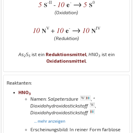
→
-II
-
0
5
10
e
5
-
S
S
(Oxidation)
→
V
-
IV
10
10
e
10
+
N
N
(Reduktion)
As
S
ist ein
Reduktionsmittel
,
H
N
O
ist ein
2
5
3
Oxidationsmittel
.
Reaktanten:
H
N
O
3
Namen:
Salpetersäure
,
*
Dioxidohydroxidostickstoff
,
Dioxidohydroxidostickstoff
... mehr anzeigen
Erscheinungsbild: In reiner Form farblose