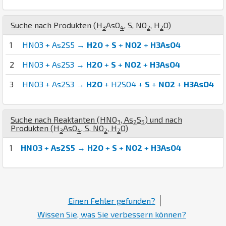
Suche nach Produkten (
H
As
O
,
S
,
N
O
,
H
O
)
3
4
2
2
1
HNO3 + As2S5 →
H2O
+
S
+
NO2
+
H3AsO4
2
HNO3 + As2S3 →
H2O
+
S
+
NO2
+
H3AsO4
3
HNO3 + As2S3 →
H2O
+ H2SO4 +
S
+
NO2
+
H3AsO4
Suche nach Reaktanten (
H
N
O
,
As
S
) und nach
3
2
5
Produkten (
H
As
O
,
S
,
N
O
,
H
O
)
3
4
2
2
1
HNO3
+
As2S5
→
H2O
+
S
+
NO2
+
H3AsO4
Einen Fehler gefunden?
Wissen Sie, was Sie verbessern können?