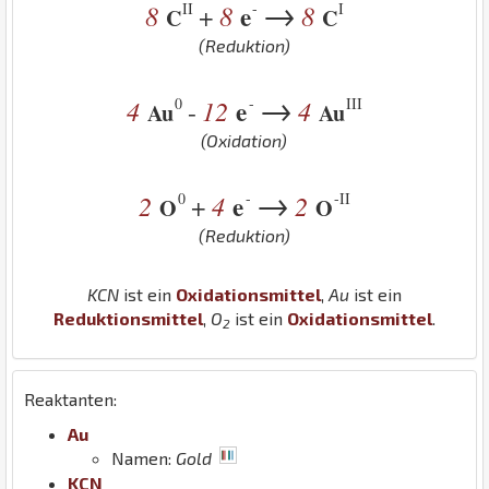
→
II
-
I
8
8
e
8
+
C
C
(Reduktion)
→
0
-
III
4
12
e
4
-
Au
Au
(Oxidation)
→
0
-
-II
2
4
e
2
+
O
O
(Reduktion)
K
C
N
ist ein
Oxidationsmittel
,
Au
ist ein
Reduktionsmittel
,
O
ist ein
Oxidationsmittel
.
2
Reaktanten:
Au
Namen:
Gold
K
C
N