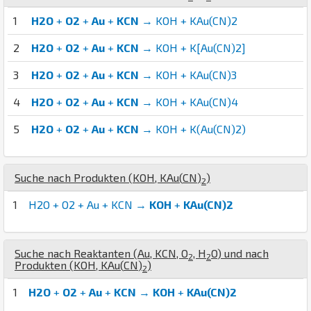
1
H2O
+
O2
+
Au
+
KCN
→ KOH + KAu(CN)2
2
H2O
+
O2
+
Au
+
KCN
→ KOH + K[Au(CN)2]
3
H2O
+
O2
+
Au
+
KCN
→ KOH + KAu(CN)3
4
H2O
+
O2
+
Au
+
KCN
→ KOH + KAu(CN)4
5
H2O
+
O2
+
Au
+
KCN
→ KOH + K(Au(CN)2)
Suche nach Produkten (
K
O
H
,
K
Au
(
C
N
)
)
2
1
H2O + O2 + Au + KCN →
KOH
+
KAu(CN)2
Suche nach Reaktanten (
Au
,
K
C
N
,
O
,
H
O
) und nach
2
2
Produkten (
K
O
H
,
K
Au
(
C
N
)
)
2
1
H2O
+
O2
+
Au
+
KCN
→
KOH
+
KAu(CN)2