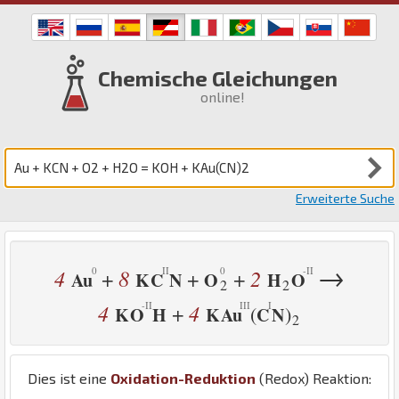
Chemische Gleichungen
online!
Erweiterte Suche
→
4
8
2
+
+
+
Au
K
C
N
O
H
O
2
2
4
4
+
(
)
K
O
H
K
Au
C
N
2
Dies ist eine
Oxidation-Reduktion
(Redox) Reaktion: