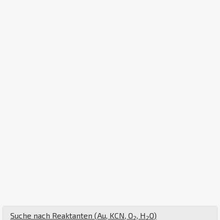
Suche nach Reaktanten (
Au
,
K
C
N
,
O
,
H
O
)
2
2