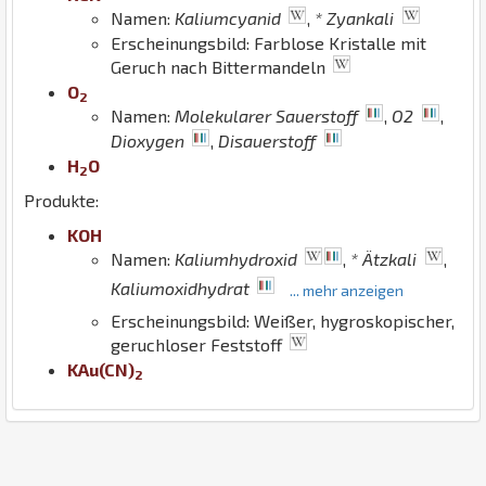
Namen:
Kaliumcyanid
,
* Zyankali
Erscheinungsbild: Farblose Kristalle mit
Geruch nach Bittermandeln
O
2
Namen:
Molekularer Sauerstoff
,
O2
,
Dioxygen
,
Disauerstoff
H
O
2
Produkte:
K
O
H
Namen:
Kaliumhydroxid
,
* Ätzkali
,
Kaliumoxidhydrat
... mehr anzeigen
Erscheinungsbild: Weißer, hygroskopischer,
geruchloser Feststoff
K
Au
(
C
N
)
2