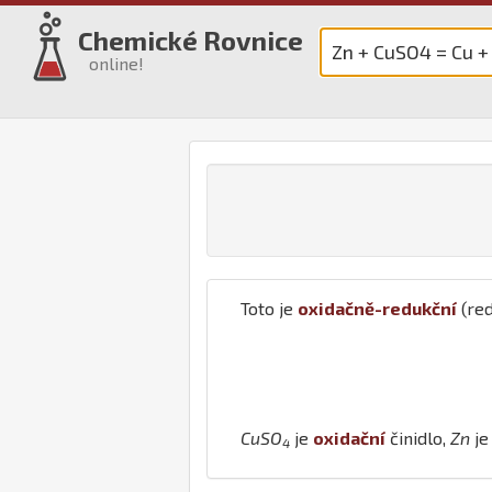
Chemické Rovnice
online!
Toto je
oxidačně-redukční
(red
Cu
S
O
je
oxidační
činidlo,
Zn
j
4