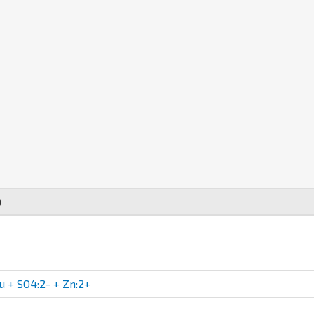
)
 + SO4:2- + Zn:2+