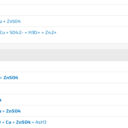
u + ZnSO4
u + SO4:2- + H3O:+ + Zn:2+
+
ZnSO4
4
u
+
ZnSO4
O +
Cu
+
ZnSO4
+ AsH3