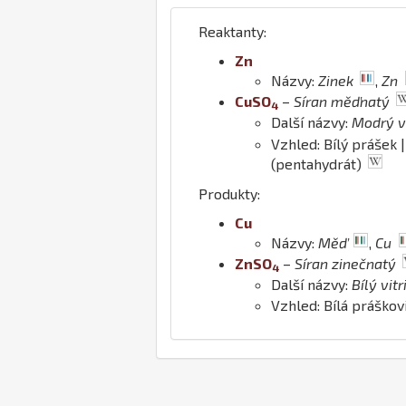
Reaktanty:
Zn
Názvy:
Zinek
,
Zn
Cu
S
O
–
Síran měďnatý
4
Další názvy:
Modrý vi
Vzhled: Bílý prášek 
(pentahydrát)
Produkty:
Cu
Názvy:
Měď
,
Cu
Zn
S
O
–
Síran zinečnatý
4
Další názvy:
Bílý vitr
Vzhled: Bílá práškov