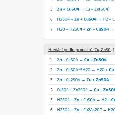
5
Zn
+
CuSO4
→ Cu + Zn(SO4)
6
H2SO4 +
Zn
+
CuSO4
→ H2 + C
7
H2O + H2SO4 +
Zn
+
CuSO4
→ C
Hledání podle produktů (
Cu
,
Zn
S
O
)
4
1
Zn + CuSO4 →
Cu
+
ZnSO4
2
Zn + CuSO4*5H2O → H2O +
Cu
3
Zn + Cu2SO4 →
Cu
+
ZnSO4
4
CuSO4 + Zn2SO4 →
Cu
+
ZnSO
5
H2SO4 + Zn + CuSO4 → H2 +
C
6
H2SO4 + Zn + Cu2As2O7 → H2