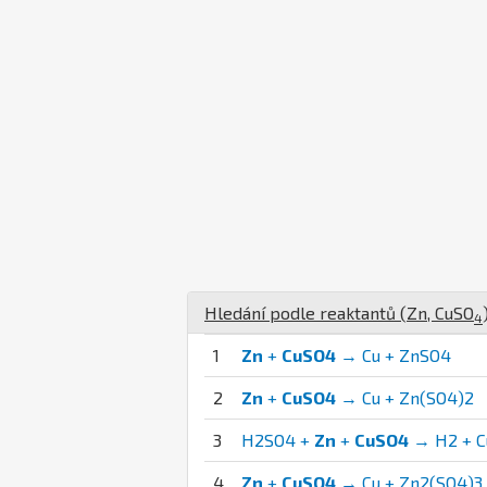
Hledání podle reaktantů (
Zn
,
Cu
S
O
4
1
Zn
+
CuSO4
→ Cu + ZnSO4
2
Zn
+
CuSO4
→ Cu + Zn(SO4)2
3
H2SO4 +
Zn
+
CuSO4
→ H2 + Cu
4
Zn
+
CuSO4
→ Cu + Zn2(SO4)3