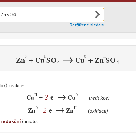
Rozšířené hledání
→
+
+
Zn
Cu
S
O
Cu
Zn
S
O
4
4
ox) reakce:
→
II
-
0
2
e
+
Cu
Cu
(redukce)
→
0
-
II
2
e
-
Zn
Zn
(oxidace)
e
redukční
činidlo.