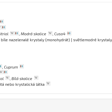
triol
,
Modrá skalice
,
Cuso4
| bíle nazelenalé krystaly (monohydrát) | světlemodré krystaly
,
Cuprum
iol
,
Bílá skalice
itá nebo krystalická látka