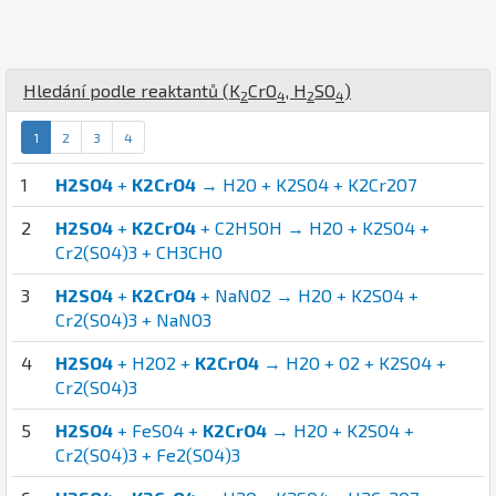
Hledání podle reaktantů (
K
Cr
O
,
H
S
O
)
2
4
2
4
1
2
3
4
1
H2SO4
+
K2CrO4
→ H2O + K2SO4 + K2Cr2O7
2
H2SO4
+
K2CrO4
+ C2H5OH → H2O + K2SO4 +
Cr2(SO4)3 + CH3CHO
3
H2SO4
+
K2CrO4
+ NaNO2 → H2O + K2SO4 +
Cr2(SO4)3 + NaNO3
4
H2SO4
+ H2O2 +
K2CrO4
→ H2O + O2 + K2SO4 +
Cr2(SO4)3
5
H2SO4
+ FeSO4 +
K2CrO4
→ H2O + K2SO4 +
Cr2(SO4)3 + Fe2(SO4)3