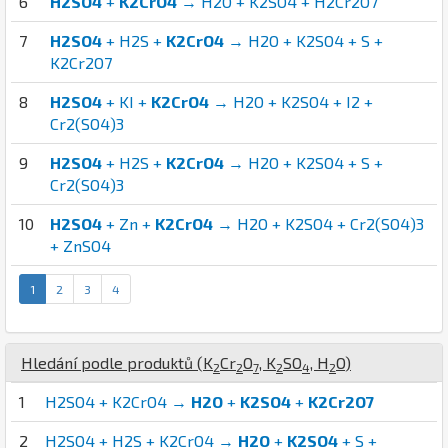
6
H2SO4
+
K2CrO4
→ H2O + K2SO4 + H2Cr2O7
7
H2SO4
+ H2S +
K2CrO4
→ H2O + K2SO4 + S +
K2Cr2O7
8
H2SO4
+ KI +
K2CrO4
→ H2O + K2SO4 + I2 +
Cr2(SO4)3
9
H2SO4
+ H2S +
K2CrO4
→ H2O + K2SO4 + S +
Cr2(SO4)3
10
H2SO4
+ Zn +
K2CrO4
→ H2O + K2SO4 + Cr2(SO4)3
+ ZnSO4
1
2
3
4
Hledání podle produktů (
K
Cr
O
,
K
S
O
,
H
O
)
2
2
7
2
4
2
1
H2SO4 + K2CrO4 →
H2O
+
K2SO4
+
K2Cr2O7
2
H2SO4 + H2S + K2CrO4 →
H2O
+
K2SO4
+ S +