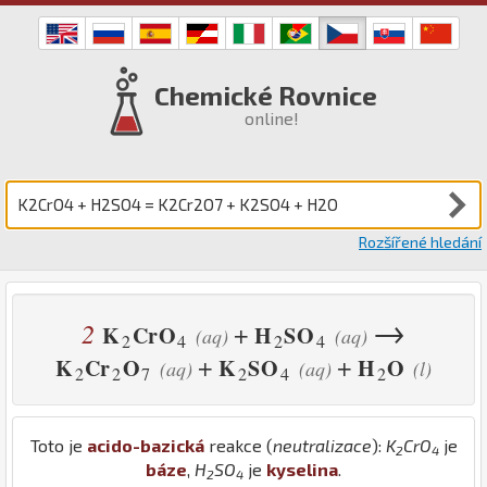
Chemické Rovnice
online!
Rozšířené hledání
→
2
+
K
Cr
O
H
S
O
(aq)
(aq)
2
4
2
4
+
+
K
Cr
O
K
S
O
H
O
(aq)
(aq)
(l)
2
2
7
2
4
2
Toto je
acido-bazická
reakce (
neutralizace
):
K
Cr
O
je
2
4
báze
,
H
S
O
je
kyselina
.
2
4