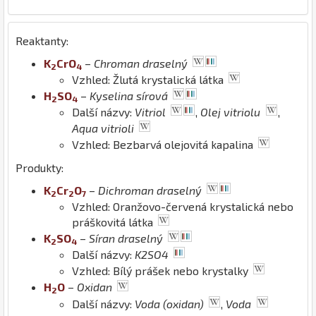
Reaktanty:
K
Cr
O
–
Chroman draselný
2
4
Vzhled: Žlutá krystalická látka
H
S
O
–
Kyselina sírová
2
4
Další názvy:
Vitriol
,
Olej vitriolu
,
Aqua vitrioli
Vzhled: Bezbarvá olejovitá kapalina
Produkty:
K
Cr
O
–
Dichroman draselný
2
2
7
Vzhled: Oranžovo-červená krystalická nebo
práškovitá látka
K
S
O
–
Síran draselný
2
4
Další názvy:
K2SO4
Vzhled: Bílý prášek nebo krystalky
H
O
–
Oxidan
2
Další názvy:
Voda (oxidan)
,
Voda