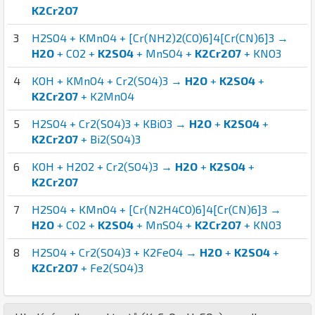
K2Cr2O7
3
H2SO4 + KMnO4 + [Cr(NH2)2(CO)6]4[Cr(CN)6]3 →
H2O
+ CO2 +
K2SO4
+ MnSO4 +
K2Cr2O7
+ KNO3
4
KOH + KMnO4 + Cr2(SO4)3 →
H2O
+
K2SO4
+
K2Cr2O7
+ K2MnO4
5
H2SO4 + Cr2(SO4)3 + KBiO3 →
H2O
+
K2SO4
+
K2Cr2O7
+ Bi2(SO4)3
6
KOH + H2O2 + Cr2(SO4)3 →
H2O
+
K2SO4
+
K2Cr2O7
7
H2SO4 + KMnO4 + [Cr(N2H4CO)6]4[Cr(CN)6]3 →
H2O
+ CO2 +
K2SO4
+ MnSO4 +
K2Cr2O7
+ KNO3
8
H2SO4 + Cr2(SO4)3 + K2FeO4 →
H2O
+
K2SO4
+
K2Cr2O7
+ Fe2(SO4)3