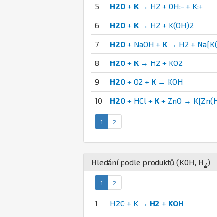
5
H2O
+
K
→ H2 + OH:- + K:+
6
H2O
+
K
→ H2 + K(OH)2
7
H2O
+ NaOH +
K
→ H2 + Na[K
8
H2O
+
K
→ H2 + KO2
9
H2O
+ O2 +
K
→ KOH
10
H2O
+ HCl +
K
+ ZnO → K[Zn(H
1
2
Hledání podle produktů (
K
O
H
,
H
)
2
1
2
1
H2O + K →
H2
+
KOH