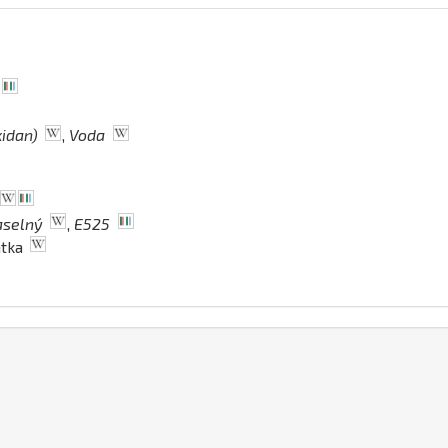
xidan)
,
Voda
aselný
,
E525
átka