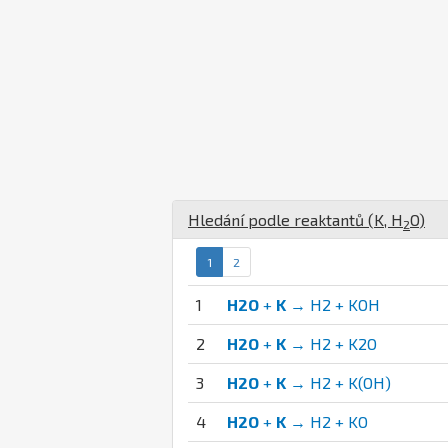
Hledání podle reaktantů (
K
,
H
O
)
2
1
2
1
H2O
+
K
→ H2 + KOH
2
H2O
+
K
→ H2 + K2O
3
H2O
+
K
→ H2 + K(OH)
4
H2O
+
K
→ H2 + KO