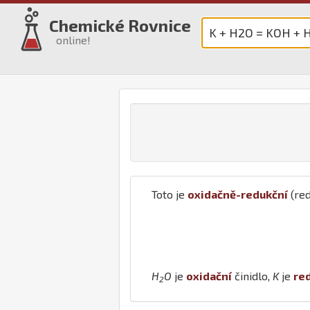
Chemické Rovnice
online!
Toto je
oxidačně-redukční
(red
H
O
je
oxidační
činidlo,
K
je
re
2