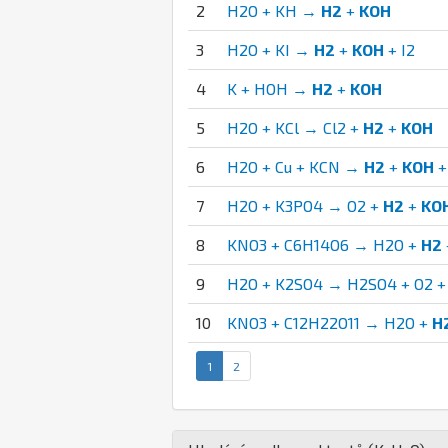
2
H2O + KH →
H2
+
KOH
3
H2O + KI →
H2
+
KOH
+ I2
4
K + HOH →
H2
+
KOH
5
H2O + KCl → Cl2 +
H2
+
KOH
6
H2O + Cu + KCN →
H2
+
KOH
+
7
H2O + K3PO4 → O2 +
H2
+
KO
8
KNO3 + C6H14O6 → H2O +
H2
9
H2O + K2SO4 → H2SO4 + O2 
10
KNO3 + C12H22O11 → H2O +
H
1
2