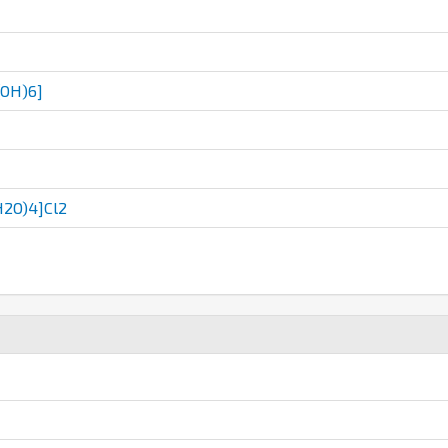
(OH)6]
2O)4]Cl2