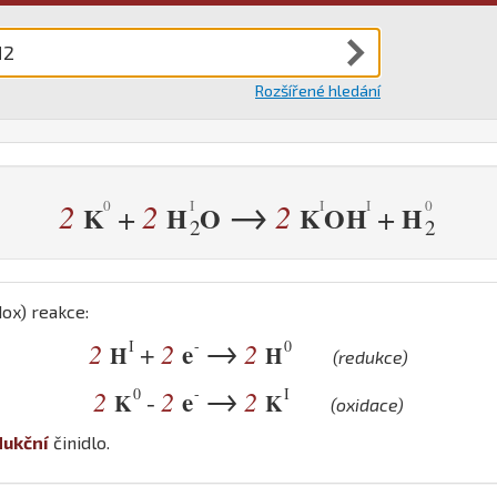
Rozšířené hledání
→
2
2
2
+
+
K
H
O
K
O
H
H
2
2
ox) reakce:
→
I
-
0
2
2
e
2
+
H
H
(redukce)
→
0
-
I
2
2
e
2
-
K
K
(oxidace)
dukční
činidlo.