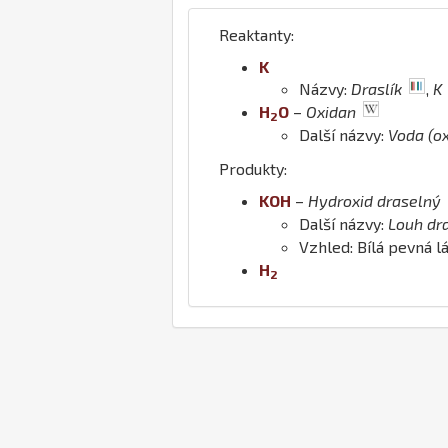
Reaktanty:
K
Názvy:
Draslík
,
K
H
O
–
Oxidan
2
Další názvy:
Voda (o
Produkty:
K
O
H
–
Hydroxid draselný
Další názvy:
Louh dr
Vzhled: Bílá pevná l
H
2