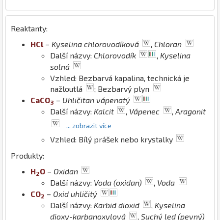
Reaktanty:
H
Cl
–
Kyselina chlorovodíková
,
Chloran
Další názvy:
Chlorovodík
,
Kyselina
solná
Vzhled: Bezbarvá kapalina, technická je
nažloutlá
; Bezbarvý plyn
Ca
C
O
–
Uhličitan vápenatý
3
Další názvy:
Kalcit
,
Vápenec
,
Aragonit
... zobrazit více
Vzhled: Bílý prášek nebo krystalky
Produkty:
H
O
–
Oxidan
2
Další názvy:
Voda (oxidan)
,
Voda
C
O
–
Oxid uhličitý
2
Další názvy:
Karbid dioxid
,
Kyselina
dioxy-karbanoxylová
,
Suchý led (pevný)