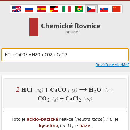
Chemické Rovnice
online!
Rozšířené hledání
→
2
+
+
H
Cl
Ca
C
O
H
O
(aq)
(s)
(l)
3
2
+
C
O
Ca
Cl
(g)
(aq)
2
2
Toto je
acido-bazická
reakce (
neutralizace
):
H
Cl
je
kyselina
,
Ca
C
O
je
báze
.
3