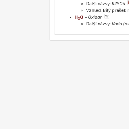
Další názvy:
K2SO4
Vzhled: Bílý prášek
H
O
–
Oxidan
2
Další názvy:
Voda (o