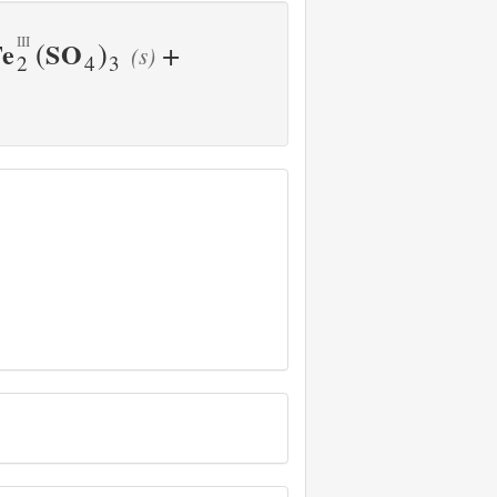
+
(
)
Fe
S
O
(s)
2
4
3