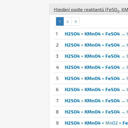
Hledání podle reaktantů (
Fe
S
O
,
K
M
4
1
2
3
1
H2SO4
+
KMnO4
+
FeSO4
→ H
2
H2SO4
+
KMnO4
+
FeSO4
→ H
3
H2SO4
+
KMnO4
+
FeSO4
→ H
4
H2SO4
+
KMnO4
+
FeSO4
→ H
5
H2SO4
+
KMnO4
+
FeSO4
→ H
6
H2SO4
+
KMnO4
+
FeSO4
→ H
7
H2SO4
+
KMnO4
+
FeSO4
→ H
8
H2SO4
+
KMnO4
+
FeSO4
→ H
9
H2SO4
+
KMnO4
+ MnO2 +
F