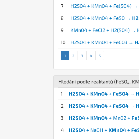
7
H2SO4 + KMnO4 + Fe(SO4) →
8
H2SO4 + KMnO4 + FeSO →
H2
9
KMnO4 + FeCl2 + H2(SO4) →
10
H2SO4 + KMnO4 + FeCO3 →
H
1
2
3
4
5
Hledání podle reaktantů (
Fe
S
O
,
K
M
4
1
H2SO4
+
KMnO4
+
FeSO4
→
2
H2SO4
+
KMnO4
+
FeSO4
→
3
H2SO4
+
KMnO4
+ MnO2 +
Fe
4
H2SO4
+ NaOH +
KMnO4
+
Fe