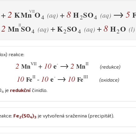
→
2
8
5
+
+
K
Mn
O
H
S
O
(aq)
(aq)
4
2
4
2
8
+
+
Mn
S
O
K
S
O
H
O
(aq)
(aq)
(l)
4
2
4
2
ox) reakce:
→
VII
-
II
2
10
e
2
+
Mn
Mn
(redukce)
→
II
-
III
10
10
e
10
-
Fe
Fe
(oxidace)
O
je
redukční
činidlo.
4
eakce:
Fe
(
S
O
)
je vytvořená sraženina (precipitát).
2
4
3