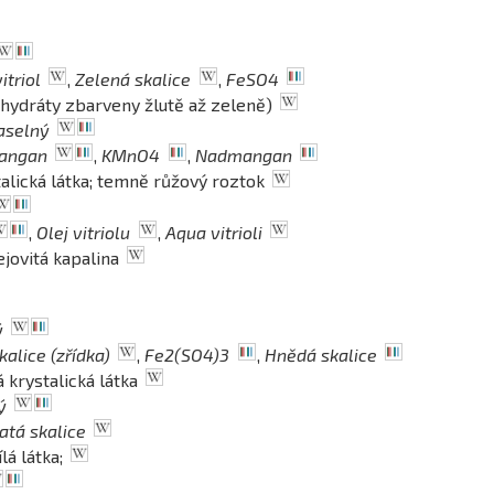
itriol
,
Zelená skalice
,
FeSO4
(hydráty zbarveny žlutě až zeleně)
aselný
angan
,
KMnO4
,
Nadmangan
talická látka; temně růžový roztok
,
Olej vitriolu
,
Aqua vitrioli
ejovitá kapalina
ý
alice (zřídka)
,
Fe2(SO4)3
,
Hnědá skalice
á krystalická látka
ý
tá skalice
lá látka;