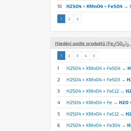
10
H2SO4
+
KMnO4
+
FeSO4
→ H
1
2
3
Hledání podle produktů (
Fe
(
S
O
)
,
2
4
3
1
2
3
4
5
1
H2SO4 + KMnO4 + FeSO4 →
H
2
H2SO4 + KMnO4 + FeSO3 →
H
3
H2SO4 + KMnO4 + FeCl2 →
H
4
H2SO4 + KMnO4 + Fe →
H2O
5
H2SO4 + KMnO4 + FeCl2 →
H
6
H2SO4 + KMnO4 + Fe3O4 →
H