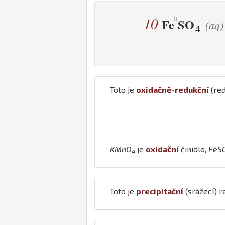
10
Fe
S
O
(aq)
4
Toto je
oxidačně-redukční
(red
K
Mn
O
je
oxidační
činidlo,
Fe
S
4
Toto je
precipitační
(srážecí) r