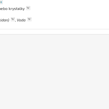
 nebo krystalky
xidan)
,
Voda