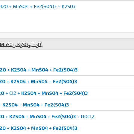
2O + MnSO4 + Fe2(SO4)3 + K2SO3
Mn
S
O
,
K
S
O
,
H
O
)
4
2
4
2
2O
+
K2SO4
+
MnSO4
+
Fe2(SO4)3
2O
+
K2SO4
+
MnSO4
+
Fe2(SO4)3
2O
+ Cl2 +
K2SO4
+
MnSO4
+
Fe2(SO4)3
+
K2SO4
+
MnSO4
+
Fe2(SO4)3
2O
+
K2SO4
+
MnSO4
+
Fe2(SO4)3
+ HOCl2
2O
+
K2SO4
+
MnSO4
+
Fe2(SO4)3