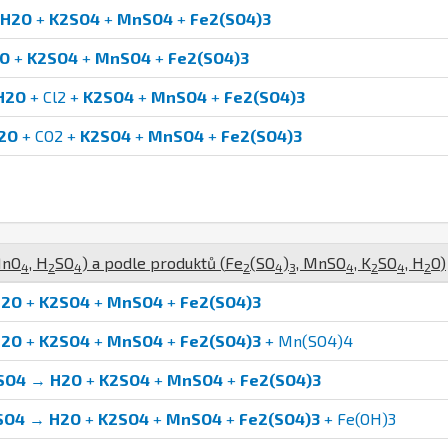
H2O
+
K2SO4
+
MnSO4
+
Fe2(SO4)3
O
+
K2SO4
+
MnSO4
+
Fe2(SO4)3
H2O
+ Cl2 +
K2SO4
+
MnSO4
+
Fe2(SO4)3
2O
+ CO2 +
K2SO4
+
MnSO4
+
Fe2(SO4)3
n
O
,
H
S
O
) a podle produktů (
Fe
(
S
O
)
,
Mn
S
O
,
K
S
O
,
H
O
)
4
2
4
2
4
3
4
2
4
2
H2O
+
K2SO4
+
MnSO4
+
Fe2(SO4)3
H2O
+
K2SO4
+
MnSO4
+
Fe2(SO4)3
+ Mn(SO4)4
SO4
→
H2O
+
K2SO4
+
MnSO4
+
Fe2(SO4)3
SO4
→
H2O
+
K2SO4
+
MnSO4
+
Fe2(SO4)3
+ Fe(OH)3