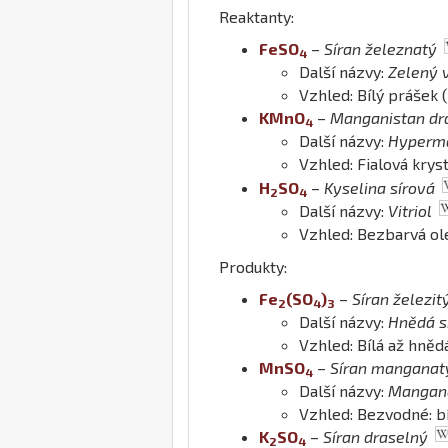
Reaktanty:
Fe
S
O
–
Síran železnatý
4
Další názvy:
Zelený v
Vzhled: Bílý prášek 
K
Mn
O
–
Manganistan dr
4
Další názvy:
Hyperm
Vzhled: Fialová krys
H
S
O
–
Kyselina sírová
2
4
Další názvy:
Vitriol
Vzhled: Bezbarvá ol
Produkty:
Fe
(
S
O
)
–
Síran železit
2
4
3
Další názvy:
Hnědá sk
Vzhled: Bílá až hněd
Mn
S
O
–
Síran manganat
4
Další názvy:
Mangana
Vzhled: Bezvodné: bí
K
S
O
–
Síran draselný
2
4