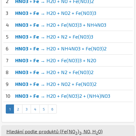
2
HNO3
+
Fe
→ H2O + NO + Fe(NO3)2
3
HNO3
+
Fe
→ H2O + NO2 + Fe(NO3)3
4
HNO3
+
Fe
→ H2O + Fe(NO3)3 + NH4NO3
5
HNO3
+
Fe
→ H2O + N2 + Fe(NO3)3
6
HNO3
+
Fe
→ H2O + NH4NO3 + Fe(NO3)2
7
HNO3
+
Fe
→ H2O + Fe(NO3)3 + N2O
8
HNO3
+
Fe
→ H2O + N2 + Fe(NO3)2
9
HNO3
+
Fe
→ H2O + NO2 + Fe(NO3)2
10
HNO3
+
Fe
→ H2O + Fe(NO3)2 + (NH4)NO3
1
2
3
4
5
6
Hledání podle produktů (
Fe
(
N
O
)
,
N
O
,
H
O
)
3
3
2