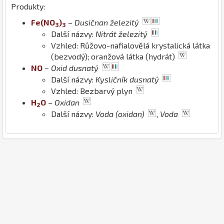
Produkty:
Fe
(
N
O
)
–
Dusičnan železitý
3
3
Další názvy:
Nitrát železitý
Vzhled: Růžovo-nafialovělá krystalická látka
(bezvodý); oranžová látka (hydrát)
N
O
–
Oxid dusnatý
Další názvy:
Kysličník dusnatý
Vzhled: Bezbarvý plyn
H
O
–
Oxidan
2
Další názvy:
Voda (oxidan)
,
Voda