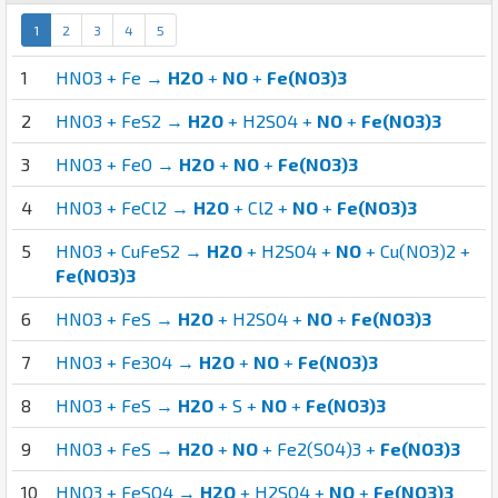
1
2
3
4
5
1
HNO3 + Fe →
H2O
+
NO
+
Fe(NO3)3
2
HNO3 + FeS2 →
H2O
+ H2SO4 +
NO
+
Fe(NO3)3
3
HNO3 + FeO →
H2O
+
NO
+
Fe(NO3)3
4
HNO3 + FeCl2 →
H2O
+ Cl2 +
NO
+
Fe(NO3)3
5
HNO3 + CuFeS2 →
H2O
+ H2SO4 +
NO
+ Cu(NO3)2 +
Fe(NO3)3
6
HNO3 + FeS →
H2O
+ H2SO4 +
NO
+
Fe(NO3)3
7
HNO3 + Fe3O4 →
H2O
+
NO
+
Fe(NO3)3
8
HNO3 + FeS →
H2O
+ S +
NO
+
Fe(NO3)3
9
HNO3 + FeS →
H2O
+
NO
+ Fe2(SO4)3 +
Fe(NO3)3
10
HNO3 + FeSO4 →
H2O
+ H2SO4 +
NO
+
Fe(NO3)3