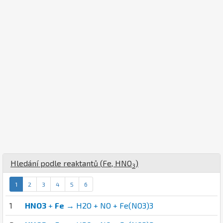
Hledání podle reaktantů (
Fe
,
H
N
O
)
3
1
2
3
4
5
6
1
HNO3
+
Fe
→ H2O + NO + Fe(NO3)3