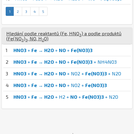
1
2
3
4
5
Hledání podle reaktantů (
Fe
,
H
N
O
) a podle produktů
3
(
Fe
(
N
O
)
,
N
O
,
H
O
)
3
3
2
1
HNO3
+
Fe
→
H2O
+
NO
+
Fe(NO3)3
2
HNO3
+
Fe
→
H2O
+
NO
+
Fe(NO3)3
+ NH4NO3
3
HNO3
+
Fe
→
H2O
+
NO
+ NO2 +
Fe(NO3)3
+ N2O
4
HNO3
+
Fe
→
H2O
+
NO
+ NO2 +
Fe(NO3)3
5
HNO3
+
Fe
→
H2O
+ H2 +
NO
+
Fe(NO3)3
+ N2O