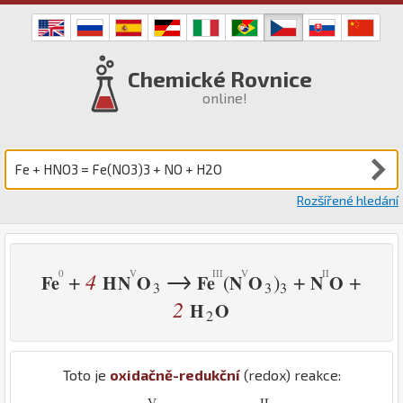
Chemické Rovnice
online!
Rozšířené hledání
→
4
+
+
+
(
)
Fe
H
N
O
Fe
N
O
N
O
3
3
3
2
H
O
2
Toto je
oxidačně-redukční
(redox) reakce:
V
-
II