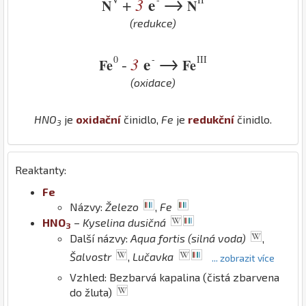
→
3
e
+
N
N
(redukce)
→
0
-
III
3
e
-
Fe
Fe
(oxidace)
H
N
O
je
oxidační
činidlo,
Fe
je
redukční
činidlo.
3
Reaktanty:
Fe
Názvy:
Železo
,
Fe
H
N
O
–
Kyselina dusičná
3
Další názvy:
Aqua fortis (silná voda)
,
Šalvostr
,
Lučavka
... zobrazit více
Vzhled: Bezbarvá kapalina (čistá zbarvena
do žluta)