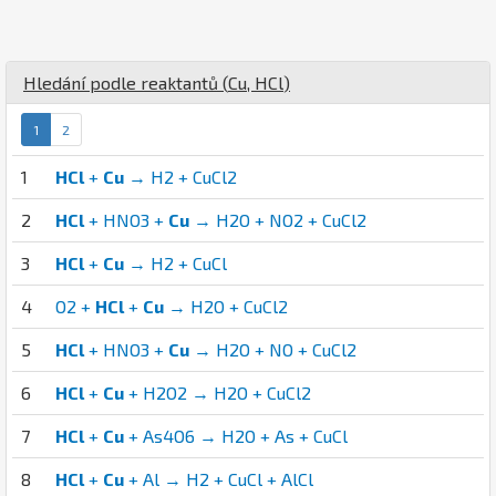
Hledání podle reaktantů (
Cu
,
H
Cl
)
1
2
1
HCl
+
Cu
→ H2 + CuCl2
2
HCl
+ HNO3 +
Cu
→ H2O + NO2 + CuCl2
3
HCl
+
Cu
→ H2 + CuCl
4
O2 +
HCl
+
Cu
→ H2O + CuCl2
5
HCl
+ HNO3 +
Cu
→ H2O + NO + CuCl2
6
HCl
+
Cu
+ H2O2 → H2O + CuCl2
7
HCl
+
Cu
+ As4O6 → H2O + As + CuCl
8
HCl
+
Cu
+ Al → H2 + CuCl + AlCl