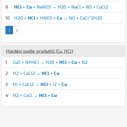
9
HCl
+
Cu
+ NaNO3 → H2O + NaCl + NO + CuCl2
10
H2O +
HCl
+ HNO3 +
Cu
→ NO + CuCl*2H2O
1
2
Hledání podle produktů (
Cu
,
H
Cl
)
1
CuO + NH4Cl → H2O +
HCl
+
Cu
+ N2
2
H2 + CuCl2 →
HCl
+
Cu
3
HI + CuCl2 →
HCl
+ I2 +
Cu
4
H2 + CuCl →
HCl
+
Cu