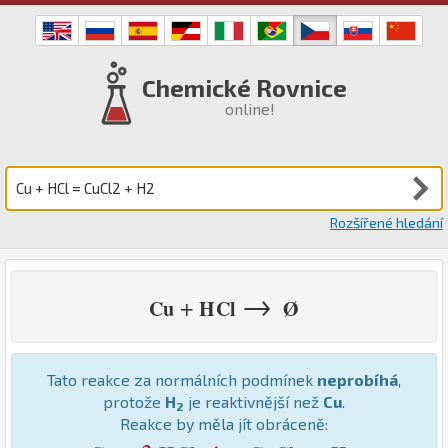
Chemické Rovnice
online!
Rozšířené hledání
→
+
Cu
H
Cl
Ø
Tato reakce za normálních podmínek
neprobíhá
,
protože
H
je reaktivnější než
Cu
.
2
Reakce by měla jít obráceně: