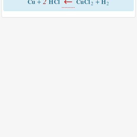
←
2
+
+
Cu
H
Cl
Cu
Cl
H
2
2