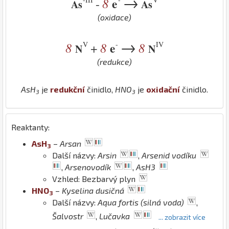
→
8
e
-
As
As
(oxidace)
→
V
-
IV
8
8
e
8
+
N
N
(redukce)
As
H
je
redukční
činidlo,
H
N
O
je
oxidační
činidlo.
3
3
Reaktanty:
As
H
–
Arsan
3
Další názvy:
Arsin
,
Arsenid vodíku
,
Arsenovodík
,
AsH3
Vzhled: Bezbarvý plyn
H
N
O
–
Kyselina dusičná
3
Další názvy:
Aqua fortis (silná voda)
,
Šalvostr
,
Lučavka
... zobrazit více