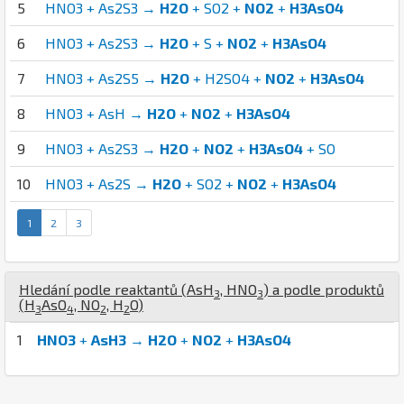
5
HNO3 + As2S3 →
H2O
+ SO2 +
NO2
+
H3AsO4
6
HNO3 + As2S3 →
H2O
+ S +
NO2
+
H3AsO4
7
HNO3 + As2S5 →
H2O
+ H2SO4 +
NO2
+
H3AsO4
8
HNO3 + AsH →
H2O
+
NO2
+
H3AsO4
9
HNO3 + As2S3 →
H2O
+
NO2
+
H3AsO4
+ SO
10
HNO3 + As2S →
H2O
+ SO2 +
NO2
+
H3AsO4
1
2
3
Hledání podle reaktantů (
As
H
,
H
N
O
) a podle produktů
3
3
(
H
As
O
,
N
O
,
H
O
)
3
4
2
2
1
HNO3
+
AsH3
→
H2O
+
NO2
+
H3AsO4