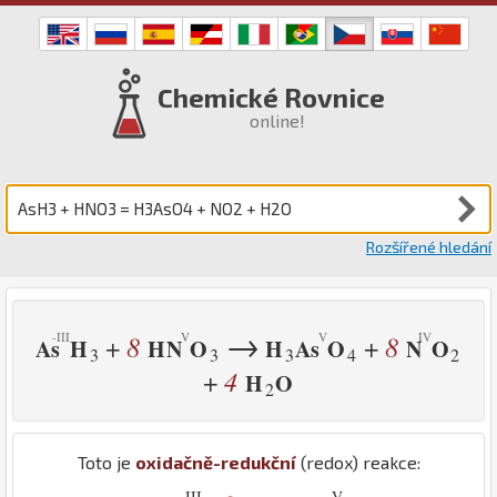
Chemické Rovnice
online!
Rozšířené hledání
→
8
8
+
+
As
H
H
N
O
H
As
O
N
O
3
3
3
4
2
4
+
H
O
2
Toto je
oxidačně-redukční
(redox) reakce:
-III
-
V