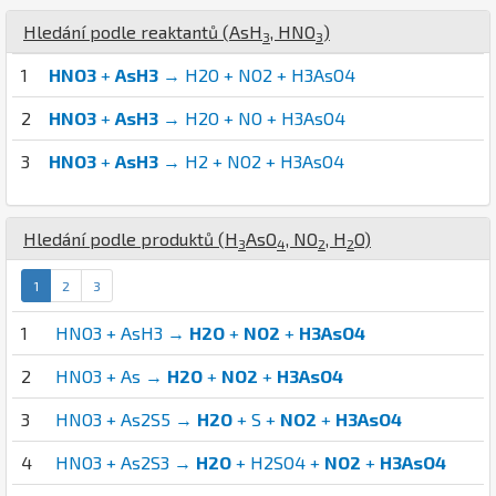
Hledání podle reaktantů (
As
H
,
H
N
O
)
3
3
1
HNO3
+
AsH3
→ H2O + NO2 + H3AsO4
2
HNO3
+
AsH3
→ H2O + NO + H3AsO4
3
HNO3
+
AsH3
→ H2 + NO2 + H3AsO4
Hledání podle produktů (
H
As
O
,
N
O
,
H
O
)
3
4
2
2
1
2
3
1
HNO3 + AsH3 →
H2O
+
NO2
+
H3AsO4
2
HNO3 + As →
H2O
+
NO2
+
H3AsO4
3
HNO3 + As2S5 →
H2O
+ S +
NO2
+
H3AsO4
4
HNO3 + As2S3 →
H2O
+ H2SO4 +
NO2
+
H3AsO4