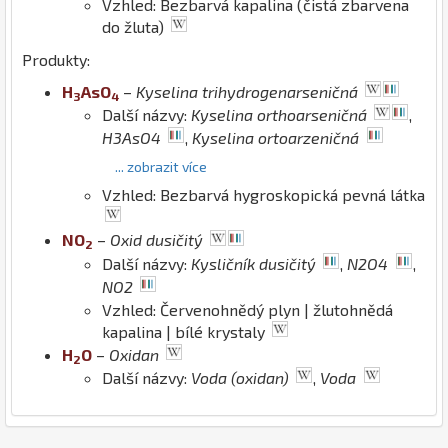
Vzhled: Bezbarvá kapalina (čistá zbarvena
do žluta)
Produkty:
H
As
O
–
Kyselina trihydrogenarseničná
3
4
Další názvy:
Kyselina orthoarseničná
,
H3AsO4
,
Kyselina ortoarzeničná
... zobrazit více
Vzhled: Bezbarvá hygroskopická pevná látka
N
O
–
Oxid dusičitý
2
Další názvy:
Kysličník dusičitý
,
N2O4
,
NO2
Vzhled: Červenohnědý plyn | žlutohnědá
kapalina | bílé krystaly
H
O
–
Oxidan
2
Další názvy:
Voda (oxidan)
,
Voda