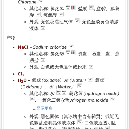
Chlorane
其他名称:
氯化氢
,
盐酸
,
盐酸、氫氯
酸
,
氢氯酸
外观: 无色吸湿性气体
; 无色至淡黄色清澈
液体
产物:
Na
Cl
–
Sodium chloride
其他名称:
氯化钠
,
食盐、石盐、盐、食
用盐
外观: 白色或无色晶体或粉末
Cl
2
H
O
–
氧烷 (oxidane), 水 (water)
,
氧烷
2
〔Oxidane〕、水〔Water〕
其他名称:
水
,
氧化氢 (hydrogen oxide)
,
一氧化二氢 (dihydrogen monoxide
... 显示更多
外观: 黑色固体（當冰塊中含有雜質）或近无
色微蓝透明晶体或液体
; 白色或近透明固