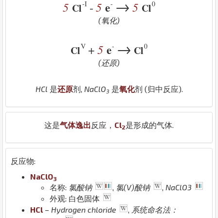
→
-I
-
0
5
5
e
5
-
Cl
Cl
(氧化)
→
V
-
0
5
e
+
Cl
Cl
(还原)
H
Cl
是
还原
剂,
Na
Cl
O
是
氧化
剂 (归中反应).
3
这是
气体逸出
反应，
Cl
是形成的气体.
2
反应物:
Na
Cl
O
3
名称:
氯酸钠
,
氯(V)酸钠
,
NaClO3
外观: 白色固体
H
Cl
–
Hydrogen chloride
,
系统命名法：