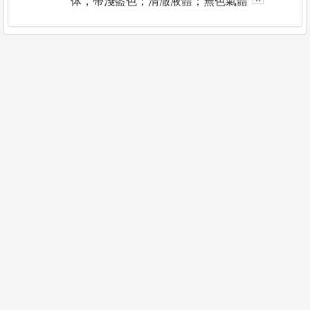
体，帶淺藍色；清澈液體；無色氣體