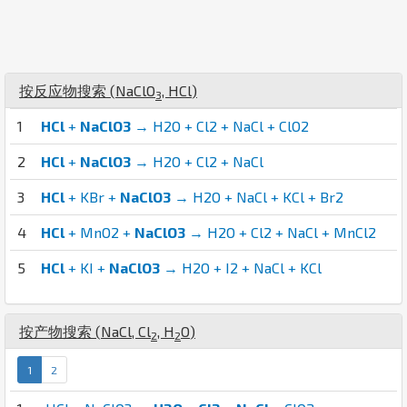
按反应物搜索 (
Na
Cl
O
,
H
Cl
)
3
1
HCl
+
NaClO3
→ H2O + Cl2 + NaCl + ClO2
2
HCl
+
NaClO3
→ H2O + Cl2 + NaCl
3
HCl
+ KBr +
NaClO3
→ H2O + NaCl + KCl + Br2
4
HCl
+ MnO2 +
NaClO3
→ H2O + Cl2 + NaCl + MnCl2
5
HCl
+ KI +
NaClO3
→ H2O + I2 + NaCl + KCl
按产物搜索 (
Na
Cl
,
Cl
,
H
O
)
2
2
1
2