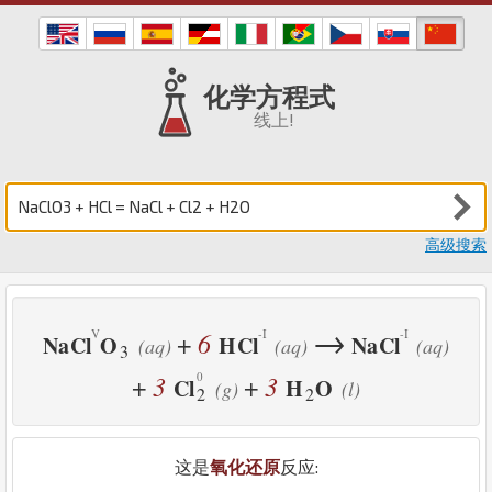
化学方程式
线上!
高级搜索
→
6
+
Na
Cl
O
H
Cl
Na
Cl
(aq)
(aq)
(aq)
3
3
3
+
+
Cl
H
O
(g)
(l)
2
2
这是
氧化还原
反应: