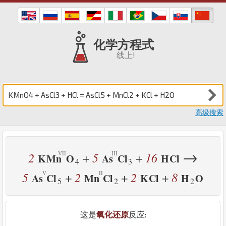
化学方程式
线上!
高级搜索
→
2
5
16
+
+
K
Mn
O
As
Cl
H
Cl
4
3
5
2
2
8
+
+
+
As
Cl
Mn
Cl
K
Cl
H
O
5
2
2
这是
氧化还原
反应: