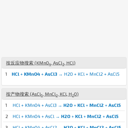
按反应物搜索 (
K
Mn
O
,
As
Cl
,
H
Cl
)
4
3
1
HCl
+
KMnO4
+
AsCl3
→ H2O + KCl + MnCl2 + AsCl5
按产物搜索 (
As
Cl
,
Mn
Cl
,
K
Cl
,
H
O
)
5
2
2
1
HCl + KMnO4 + AsCl3 →
H2O
+
KCl
+
MnCl2
+
AsCl5
2
HCl + KMnO4 + AsCl →
H2O
+
KCl
+
MnCl2
+
AsCl5
3
HCl + KMnO4 + AsCl2 →
H2O
+
KCl
+
MnCl2
+
AsCl5