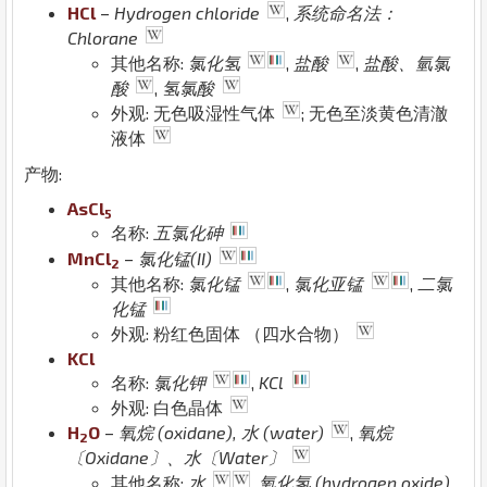
H
Cl
–
Hydrogen chloride
,
系统命名法：
Chlorane
其他名称:
氯化氢
,
盐酸
,
盐酸、氫氯
酸
,
氢氯酸
外观: 无色吸湿性气体
; 无色至淡黄色清澈
液体
产物:
As
Cl
5
名称:
五氯化砷
Mn
Cl
–
氯化锰(II)
2
其他名称:
氯化锰
,
氯化亚锰
,
二氯
化锰
外观: 粉红色固体 （四水合物）
K
Cl
名称:
氯化钾
,
KCl
外观: 白色晶体
H
O
–
氧烷 (oxidane), 水 (water)
,
氧烷
2
〔Oxidane〕、水〔Water〕
其他名称:
水
,
氧化氢 (hydrogen oxide)