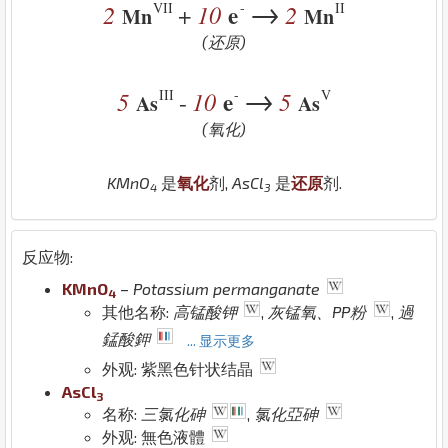
→
VII
-
II
2
10
e
2
+
Mn
Mn
(还原)
→
III
-
V
5
10
e
5
-
As
As
(氧化)
K
Mn
O
是
氧化
剂,
As
Cl
是
还原
剂.
4
3
反应物:
K
Mn
O
–
Potassium permanganate
4
其他名称:
高锰酸钾
,
灰锰氧、PP粉
,
過
錳酸鉀
... 显示更多
外观: 紫黑色针状结晶
As
Cl
3
名称:
三氯化砷
,
氯化亞砷
外观: 無色液體