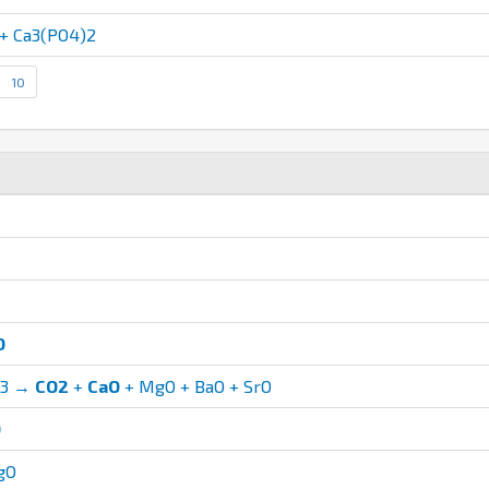
+ Ca3(PO4)2
10
O
O3 →
CO2
+
CaO
+ MgO + BaO + SrO
O
gO