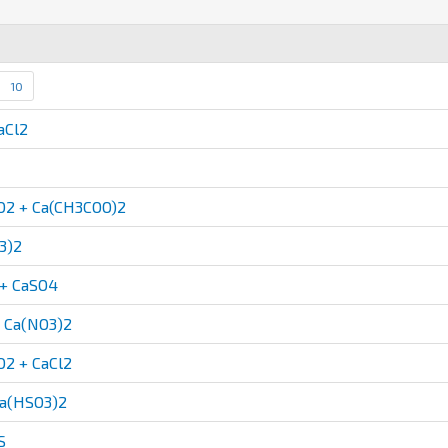
10
aCl2
2 + Ca(CH3COO)2
3)2
+ CaSO4
 Ca(NO3)2
2 + CaCl2
a(HSO3)2
S