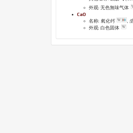
外观: 无色無味气体
Ca
O
名称:
氧化钙
,
外观: 白色固体