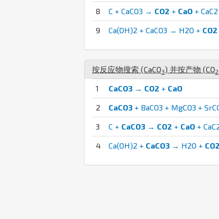
8
C + CaCO3 →
CO2
+
CaO
+ CaC2
9
Ca(OH)2 + CaCO3 → H2O +
CO2
按反应物搜索 (
Ca
C
O
) 并按产物 (
C
O
3
2
1
CaCO3
→
CO2
+
CaO
2
CaCO3
+ BaCO3 + MgCO3 + Sr
3
C +
CaCO3
→
CO2
+
CaO
+ CaC
4
Ca(OH)2 +
CaCO3
→ H2O +
CO