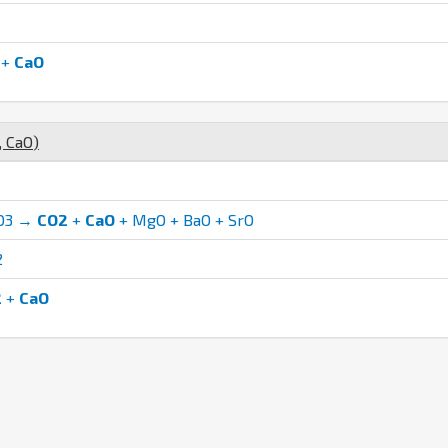
+
CaO
,
Ca
O
)
CO3 →
CO2
+
CaO
+ MgO + BaO + SrO
2
2
+
CaO