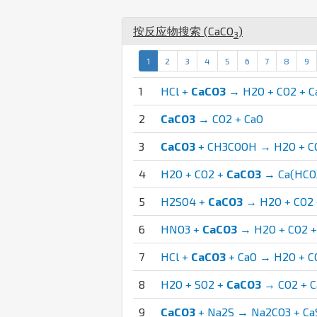
按反应物搜索 (
Ca
C
O
)
3
1
2
3
4
5
6
7
8
9
1
HCl +
CaCO3
→ H2O + CO2 + C
2
CaCO3
→ CO2 + CaO
3
CaCO3
+ CH3COOH → H2O + CO
4
H2O + CO2 +
CaCO3
→ Ca(HCO
5
H2SO4 +
CaCO3
→ H2O + CO2 
6
HNO3 +
CaCO3
→ H2O + CO2 +
7
HCl +
CaCO3
+ CaO → H2O + CO
8
H2O + SO2 +
CaCO3
→ CO2 + C
9
CaCO3
+ Na2S → Na2CO3 + Ca