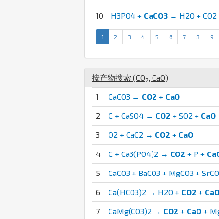
10
H3PO4 +
CaCO3
→ H2O + CO2 
1
2
3
4
5
6
7
8
9
按产物搜索 (
C
O
,
Ca
O
)
2
1
CaCO3 →
CO2
+
CaO
2
C + CaSO4 →
CO2
+ SO2 +
CaO
3
O2 + CaC2 →
CO2
+
CaO
4
C + Ca3(PO4)2 →
CO2
+ P +
Ca
5
CaCO3 + BaCO3 + MgCO3 + SrC
6
Ca(HCO3)2 → H2O +
CO2
+
Ca
7
CaMg(CO3)2 →
CO2
+
CaO
+ M