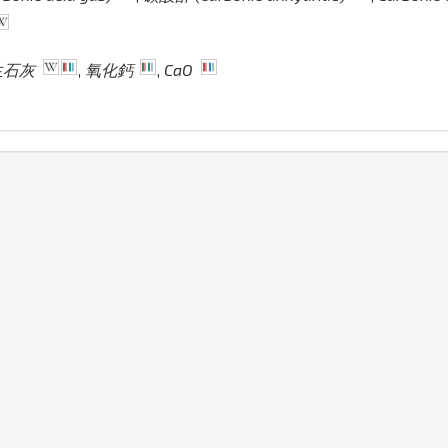
生石灰
,
氧化鈣
,
CaO