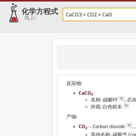
化学方程式
线上!
反应物:
Ca
C
O
3
名称:
碳酸钙
,
石
外观: 白色粉末
产物:
C
O
–
Carbon dioxide
,
2
其他名称:
碳酸气 (carb