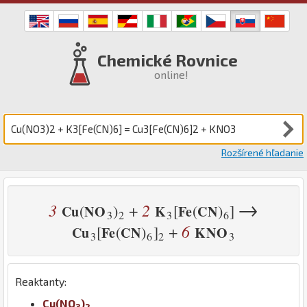
Chemické Rovnice
online!
Rozšírené hľadanie
→
3
2
+
(
)
[
(
)
]
Cu
N
O
K
Fe
C
N
3
2
3
6
6
+
[
(
)
]
Cu
Fe
C
N
K
N
O
3
6
2
3
Reaktanty:
Cu
(
N
O
)
3
2