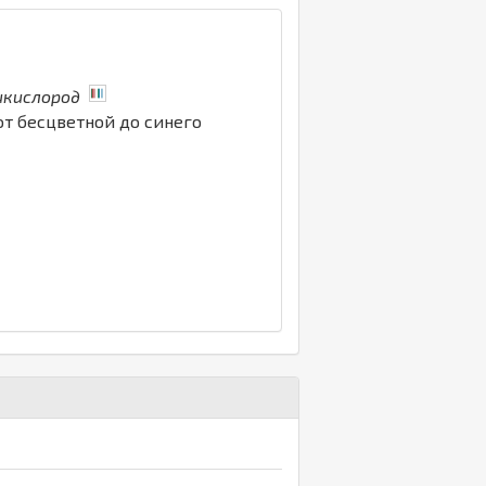
икислород
от бесцветной до синего