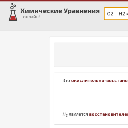
Химические Уравнения
онлайн!
Это
окислительно-восстано
H
является
восстановител
2