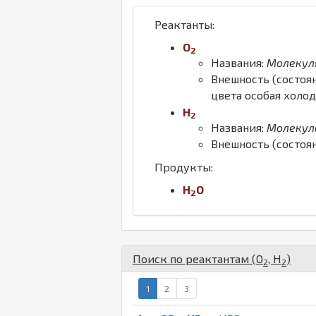
Реактанты:
O
2
Названия:
Молекул
Внешность (состоя
цвета особая холо
H
2
Названия:
Молекул
Внешность (состоя
Продукты:
H
O
2
Поиск по реактантам (
O
,
H
)
2
2
1
2
3