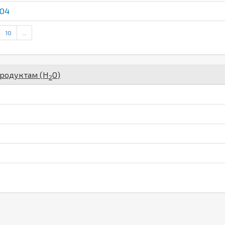
SO4
10
...
продуктам (
H
O
)
2