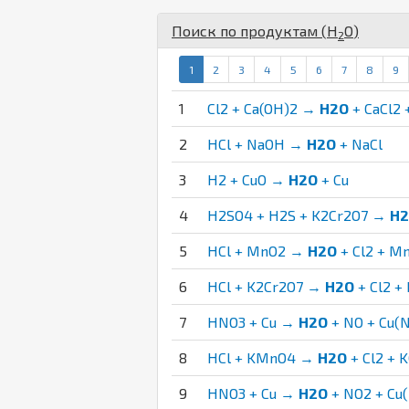
Поиск по продуктам (
H
O
)
2
1
2
3
4
5
6
7
8
9
1
Cl2 + Ca(OH)2 →
H2O
+ CaCl2 
2
HCl + NaOH →
H2O
+ NaCl
3
H2 + CuO →
H2O
+ Cu
4
H2SO4 + H2S + K2Cr2O7 →
H
5
HCl + MnO2 →
H2O
+ Cl2 + M
6
HCl + K2Cr2O7 →
H2O
+ Cl2 + 
7
HNO3 + Cu →
H2O
+ NO + Cu(
8
HCl + KMnO4 →
H2O
+ Cl2 + 
9
HNO3 + Cu →
H2O
+ NO2 + Cu