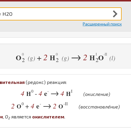
Расширенный поиск
→
2
2
+
O
H
H
O
(g)
(g)
(l)
2
2
2
вительная
(редокс) реакция:
→
0
-
I
4
4
e
4
-
H
H
(окисление)
→
0
-
-II
2
4
e
2
+
O
O
(восстановле́ние)
ем
,
O
является
окислителем
.
2