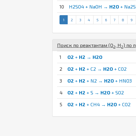
10
H2SO4 + NaOH →
H2O
+ Na2
1
2
3
4
5
6
7
8
9
Поиск по реактантам (
O
,
H
) по 
2
2
1
O2
+
H2
→
H2O
2
O2
+
H2
+ C2 →
H2O
+ CO2
3
O2
+
H2
+ N2 →
H2O
+ HNO3
4
O2
+
H2
+ S →
H2O
+ SO2
5
O2
+
H2
+ CH4 →
H2O
+ CO2