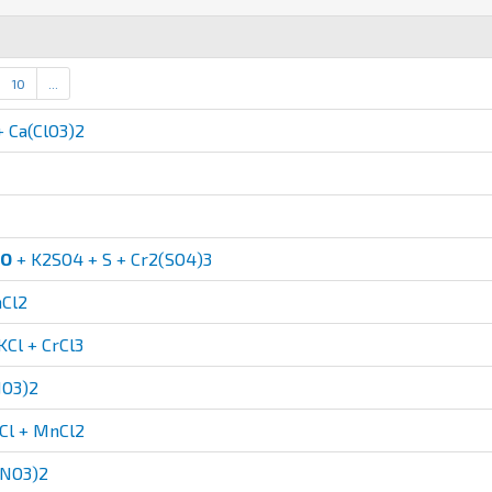
10
...
+ Ca(ClO3)2
2O
+ K2SO4 + S + Cr2(SO4)3
nCl2
KCl + CrCl3
NO3)2
KCl + MnCl2
(NO3)2