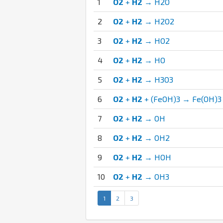
1
O2
+
H2
→ H2O
2
O2
+
H2
→ H2O2
3
O2
+
H2
→ HO2
4
O2
+
H2
→ HO
5
O2
+
H2
→ H3O3
6
O2
+
H2
+ (FeOH)3 → Fe(OH)3
7
O2
+
H2
→ OH
8
O2
+
H2
→ OH2
9
O2
+
H2
→ HOH
10
O2
+
H2
→ OH3
1
2
3