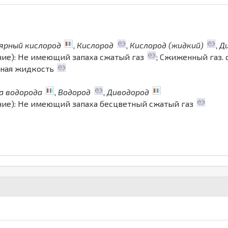
ярный кислород
,
Кислород
,
Кислород (жидкий)
,
Д
ние): Не имеющий запаха сжатый газ
; Сжиженный газ. 
дная жидкость
а водорода
,
Водород
,
Диводород
ние): Не имеющий запаха бесцветный сжатый газ