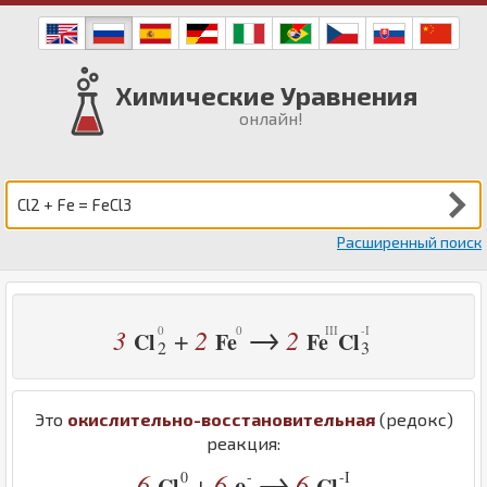
Химические Уравнения
онлайн!
Расширенный поиск
→
3
2
2
+
Cl
Fe
Fe
Cl
2
3
Это
окислительно-восстановительная
(редокс)
реакция:
→
0
-
-I
6
6
e
6
+
Cl
Cl