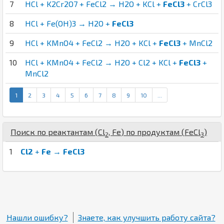
7
HCl + K2Cr2O7 + FeCl2 → H2O + KCl +
FeCl3
+ CrCl3
8
HCl + Fe(OH)3 → H2O +
FeCl3
9
HCl + KMnO4 + FeCl2 → H2O + KCl +
FeCl3
+ MnCl2
10
HCl + KMnO4 + FeCl2 → H2O + Cl2 + KCl +
FeCl3
+
MnCl2
1
2
3
4
5
6
7
8
9
10
...
Поиск по реактантам (
Cl
,
Fe
) по продуктам (
Fe
Cl
)
2
3
1
Cl2
+
Fe
→
FeCl3
Нашли ошибку?
Знаете, как улучшить работу сайта?