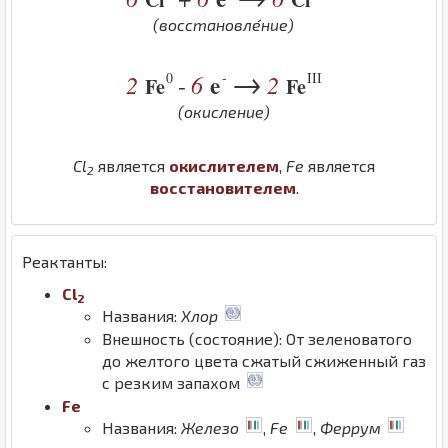
(восстановле́ние)
→
0
-
III
2
6
e
2
-
Fe
Fe
(окисление)
Cl
является
окислителем
,
Fe
является
2
восстановителем
.
Реактанты:
Cl
2
Названия:
Хлор
Внешность (состояние): От зеленоватого
до желтого цвета сжатый сжиженный газ
с резким запахом
Fe
Названия:
Железо
,
Fe
,
Феррум