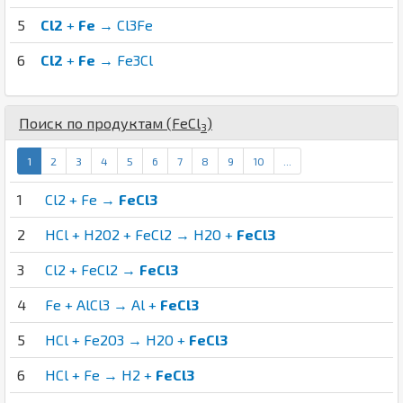
5
Cl2
+
Fe
→ Cl3Fe
6
Cl2
+
Fe
→ Fe3Cl
Поиск по продуктам (
Fe
Cl
)
3
1
2
3
4
5
6
7
8
9
10
...
1
Cl2 + Fe →
FeCl3
2
HCl + H2O2 + FeCl2 → H2O +
FeCl3
3
Cl2 + FeCl2 →
FeCl3
4
Fe + AlCl3 → Al +
FeCl3
5
HCl + Fe2O3 → H2O +
FeCl3
6
HCl + Fe → H2 +
FeCl3