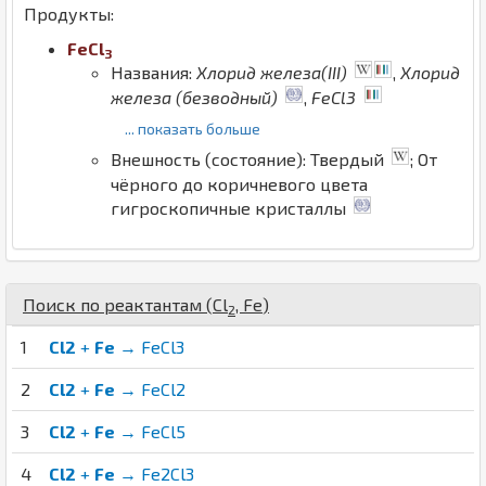
Продукты:
Fe
Cl
3
Названия:
Хлорид железа(III)
,
Хлорид
железа (безводный)
,
FeCl3
... показать больше
Внешность (состояние): Твердый
; От
чёрного до коричневого цвета
гигроскопичные кристаллы
Поиск по реактантам (
Cl
,
Fe
)
2
1
Cl2
+
Fe
→ FeCl3
2
Cl2
+
Fe
→ FeCl2
3
Cl2
+
Fe
→ FeCl5
4
Cl2
+
Fe
→ Fe2Cl3