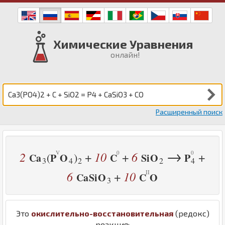
Химические Уравнения
онлайн!
Расширенный поиск
→
2
10
6
+
+
+
(
)
Ca
P
O
C
Si
O
P
3
4
2
2
4
6
10
+
Ca
Si
O
C
O
3
Это
окислительно-восстановительная
(редокс)
реакция: