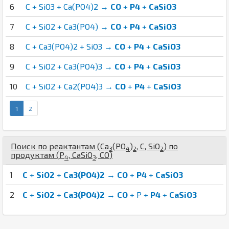
6
C + SiO3 + Ca(PO4)2 →
CO
+
P4
+
CaSiO3
7
C + SiO2 + Ca3(PO4) →
CO
+
P4
+
CaSiO3
8
C + Ca3(PO4)2 + SiO3 →
CO
+
P4
+
CaSiO3
9
C + SiO2 + Ca3(PO4)3 →
CO
+
P4
+
CaSiO3
10
C + SiO2 + Ca2(PO4)3 →
CO
+
P4
+
CaSiO3
1
2
Поиск по реактантам (
Ca
(
P
O
)
,
C
,
Si
O
) по
3
4
2
2
продуктам (
P
,
Ca
Si
O
,
C
O
)
4
3
1
C
+
SiO2
+
Ca3(PO4)2
→
CO
+
P4
+
CaSiO3
2
C
+
SiO2
+
Ca3(PO4)2
→
CO
+ P +
P4
+
CaSiO3