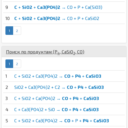
9
C
+
SiO2
+
Ca3(PO4)2
→ CO + P + Ca(SiO3)
10
C
+
SiO2
+
Ca3(PO4)2
→ CO + P + CaSiO2
1
2
Поиск по продуктам (
P
,
Ca
Si
O
,
C
O
)
4
3
1
2
1
C + SiO2 + Ca3(PO4)2 →
CO
+
P4
+
CaSiO3
2
SiO2 + Ca3(PO4)2 + C2 →
CO
+
P4
+
CaSiO3
3
C + SiO2 + Ca(PO4)2 →
CO
+
P4
+
CaSiO3
4
C + Ca3(PO4)2 + SiO →
CO
+
P4
+
CaSiO3
5
C + SiO2 + Ca3(PO4)2 →
CO
+ P +
P4
+
CaSiO3