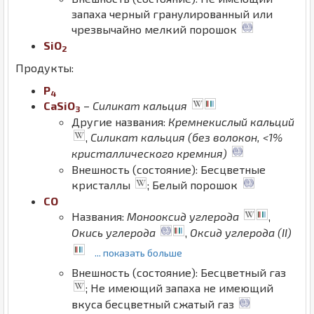
запаха черный гранулированный или
чрезвычайно мелкий порошок
Si
O
2
Продукты:
P
4
Ca
Si
O
–
Силикат кальция
3
Другие названия:
Кремнекислый кальций
,
Силикат кальция (без волокон, <1%
кристаллического кремния)
Внешность (состояние): Бесцветные
кристаллы
; Белый порошок
C
O
Названия:
Монооксид углерода
,
Окись углерода
,
Оксид углерода (II)
... показать больше
Внешность (состояние): Бесцветный газ
; Не имеющий запаха не имеющий
вкуса бесцветный сжатый газ