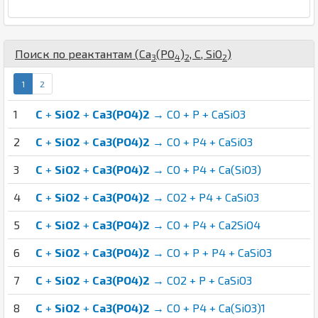
Поиск по реактантам (
Ca
(
P
O
)
,
C
,
Si
O
)
3
4
2
2
1
2
1
C
+
SiO2
+
Ca3(PO4)2
→ CO + P + CaSiO3
2
C
+
SiO2
+
Ca3(PO4)2
→ CO + P4 + CaSiO3
3
C
+
SiO2
+
Ca3(PO4)2
→ CO + P4 + Ca(SiO3)
4
C
+
SiO2
+
Ca3(PO4)2
→ CO2 + P4 + CaSiO3
5
C
+
SiO2
+
Ca3(PO4)2
→ CO + P4 + Ca2SiO4
6
C
+
SiO2
+
Ca3(PO4)2
→ CO + P + P4 + CaSiO3
7
C
+
SiO2
+
Ca3(PO4)2
→ CO2 + P + CaSiO3
8
C
+
SiO2
+
Ca3(PO4)2
→ CO + P4 + Ca(SiO3)1