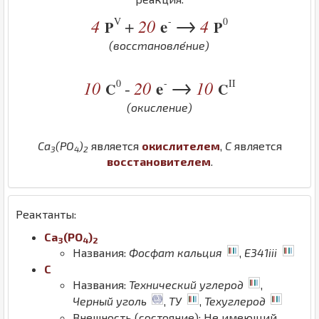
→
V
-
0
4
20
e
4
+
P
P
(восстановле́ние)
→
0
-
II
10
20
e
10
-
C
C
(окисление)
Ca
(
P
O
)
является
окислителем
,
C
является
3
4
2
восстановителем
.
Реактанты:
Ca
(
P
O
)
3
4
2
Названия:
Фосфат кальция
,
E341iii
C
Названия:
Технический углерод
,
Черный уголь
,
ТУ
,
Техуглерод
Внешность (состояние): Не имеющий