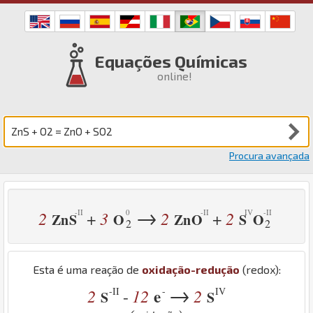
Equações Químicas
online!
Procura avançada
→
2
3
2
2
+
+
Zn
S
O
Zn
O
S
O
2
2
Esta é uma reação de
oxidação-redução
(redox):
→
-II
-
IV
2
12
e
2
-
S
S