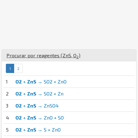
Procurar por reagentes (
Zn
S
,
O
)
2
1
2
1
O2
+
ZnS
→ SO2 + ZnO
2
O2
+
ZnS
→ SO2 + Zn
3
O2
+
ZnS
→ ZnSO4
4
O2
+
ZnS
→ ZnO + SO
5
O2
+
ZnS
→ S + ZnO