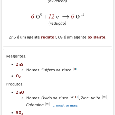
(oxidação)
→
0
-
-II
6
12
e
6
+
O
O
(redução)
Zn
S
é um agente
redutor
,
O
é um agente
oxidante
.
2
Reagentes:
Zn
S
Nomes:
Sulfeto de zinco
O
2
Produtos:
Zn
O
Nomes:
Óxido de zinco
,
Zinc white
,
Calamina
... mostrar mais
S
O
2