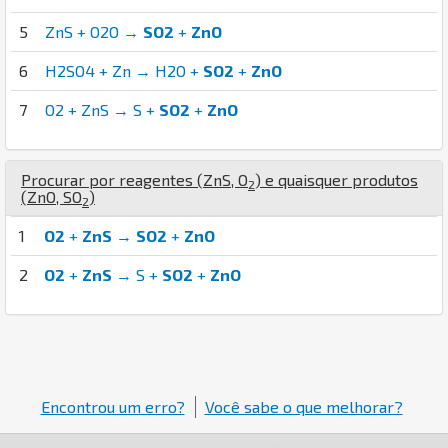
5
ZnS + O2O →
SO2
+
ZnO
6
H2SO4 + Zn → H2O +
SO2
+
ZnO
7
O2 + ZnS → S +
SO2
+
ZnO
Procurar por reagentes (
Zn
S
,
O
) e quaisquer produtos
2
(
Zn
O
,
S
O
)
2
1
O2
+
ZnS
→
SO2
+
ZnO
2
O2
+
ZnS
→ S +
SO2
+
ZnO
Encontrou um erro?
Você sabe o que melhorar?