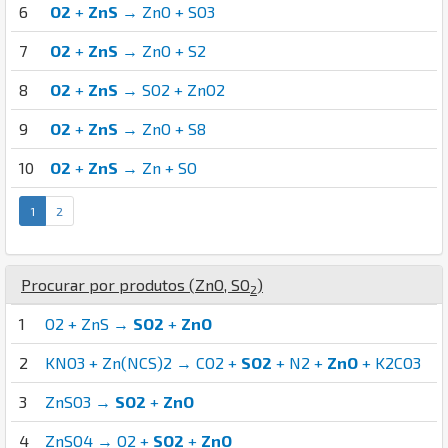
6
O2
+
ZnS
→ ZnO + SO3
7
O2
+
ZnS
→ ZnO + S2
8
O2
+
ZnS
→ SO2 + ZnO2
9
O2
+
ZnS
→ ZnO + S8
10
O2
+
ZnS
→ Zn + SO
1
2
Procurar por produtos (
Zn
O
,
S
O
)
2
1
O2 + ZnS →
SO2
+
ZnO
2
KNO3 + Zn(NCS)2 → CO2 +
SO2
+ N2 +
ZnO
+ K2CO3
3
ZnSO3 →
SO2
+
ZnO
4
ZnSO4 → O2 +
SO2
+
ZnO