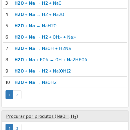
3
H2O
+
Na
→ H2 + NaO
4
H2O
+
Na
→ H2 + Na2O
5
H2O
+
Na
→ NaH2O
6
H2O
+
Na
→ H2 + OH:- + Na:+
7
H2O
+
Na
→ NaOH + H2Na
8
H2O
+
Na
+ PO4 → OH + Na2HPO4
9
H2O
+
Na
→ H2 + Na(OH)2
10
H2O
+
Na
→ NaOH2
1
2
Procurar por produtos (
Na
O
H
,
H
)
2
1
2