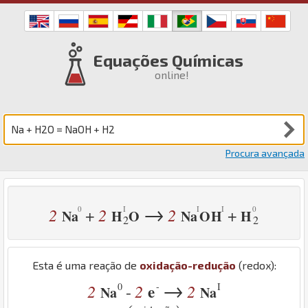
Equações Químicas
online!
Procura avançada
→
2
2
2
+
+
Na
H
O
Na
O
H
H
2
2
Esta é uma reação de
oxidação-redução
(redox):
→
0
-
I
2
2
e
2
-
Na
Na