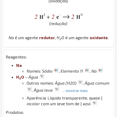
(oxidação)
→
I
-
0
2
2
e
2
+
H
H
(redução)
Na
é um agente
redutor
,
H
O
é um agente
oxidante
.
2
Reagentes:
Na
Nomes:
Sódio
,
Elemento 11
,
Na
H
O
–
Água
2
Outros nomes:
Água (H2O)
,
Água comum
,
Água leve
... mostrar mais
Aparência: Líquido transparente, quase |
incolor com um leve tom de | azul
Produtos: