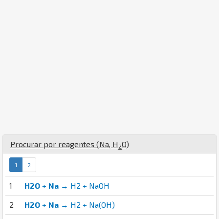
Procurar por reagentes (
Na
,
H
O
)
2
1
2
1
H2O
+
Na
→ H2 + NaOH
2
H2O
+
Na
→ H2 + Na(OH)