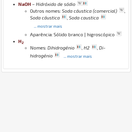
Na
O
H
–
Hidróxido de sódio
Outros nomes:
Soda cáustica (comercial)
,
Soda cáustica
,
Soda caustica
... mostrar mais
Aparência: Sólido branco | higroscópico
H
2
Nomes:
Dihidrogénio
,
H2
,
Di-
hidrogénio
... mostrar mais