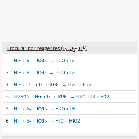
-
-
+
Procurar por reagentes (
I
,
I
O
,
H
)
3
1
H:+
+
I:-
+
IO3:-
→ H2O + I2
2
H:+
+
I:-
+
IO3:-
→ H2O + I2:-
3
H:+
+ Cl:- +
I:-
+
IO3:-
→ H2O + ICl2:-
4
H2SO4 +
H:+
+
I:-
+
IO3:-
→ H2O + I2 + SO2
5
H:+
+
I:-
+
IO3:-
→ H2O + I3:-
6
H:+
+
I:-
+
IO3:-
→ HIO + HIO2