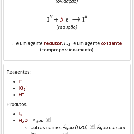
(oxidação)
→
V
-
0
5
e
+
I
I
(redução)
-
-
I
é um agente
redutor
,
I
O
é um agente
oxidante
3
(comproporcionamento).
Reagentes:
-
I
-
I
O
3
+
H
Produtos:
I
2
H
O
–
Água
2
Outros nomes:
Água (H2O)
,
Água comum