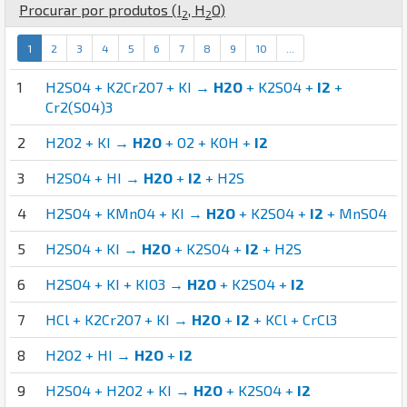
Procurar por produtos (
I
,
H
O
)
2
2
1
2
3
4
5
6
7
8
9
10
...
1
H2SO4 + K2Cr2O7 + KI →
H2O
+ K2SO4 +
I2
+
Cr2(SO4)3
2
H2O2 + KI →
H2O
+ O2 + KOH +
I2
3
H2SO4 + HI →
H2O
+
I2
+ H2S
4
H2SO4 + KMnO4 + KI →
H2O
+ K2SO4 +
I2
+ MnSO4
5
H2SO4 + KI →
H2O
+ K2SO4 +
I2
+ H2S
6
H2SO4 + KI + KIO3 →
H2O
+ K2SO4 +
I2
7
HCl + K2Cr2O7 + KI →
H2O
+
I2
+ KCl + CrCl3
8
H2O2 + HI →
H2O
+
I2
9
H2SO4 + H2O2 + KI →
H2O
+ K2SO4 +
I2