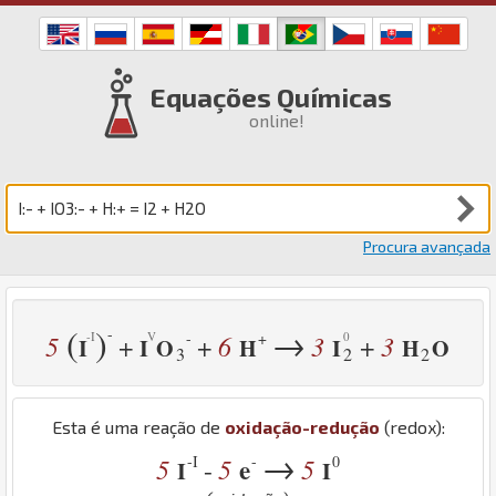
Equações Químicas
online!
Procura avançada
(
)
→
-
-
+
5
6
3
3
+
+
+
I
I
O
H
I
H
O
3
2
2
Esta é uma reação de
oxidação-redução
(redox):
→
-I
-
0
5
5
e
5
-
I
I