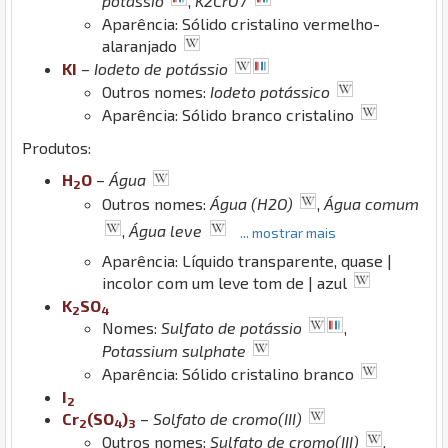
potássio
,
K2CrO7
Aparência: Sólido cristalino vermelho-
alaranjado
K
I
–
Iodeto de potássio
Outros nomes:
Iodeto potássico
Aparência: Sólido branco cristalino
Produtos:
H
O
–
Água
2
Outros nomes:
Água (H2O)
,
Água comum
,
Água leve
... mostrar mais
Aparência: Líquido transparente, quase |
incolor com um leve tom de | azul
K
S
O
2
4
Nomes:
Sulfato de potássio
,
Potassium sulphate
Aparência: Sólido cristalino branco
I
2
Cr
(
S
O
)
–
Solfato de cromo(III)
2
4
3
Outros nomes:
Sulfato de cromo(III)
,