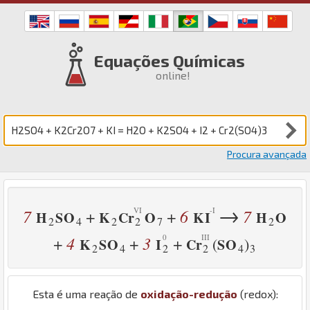
Equações Químicas
online!
Procura avançada
→
7
6
7
+
+
H
S
O
K
Cr
O
K
I
H
O
2
4
2
2
7
2
4
3
+
+
+
(
)
K
S
O
I
Cr
S
O
2
4
2
2
4
3
Esta é uma reação de
oxidação-redução
(redox):