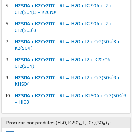
5
H2SO4
+
K2Cr2O7
+
KI
→ H2O + K2SO4 + I2 +
Cr2(SO4)3 + K2CrO4
6
H2SO4
+
K2Cr2O7
+
KI
→ H2O + K2SO4 + I2 +
Cr2(SO3)3
7
H2SO4
+
K2Cr2O7
+
KI
→ H2O + I2 + Cr2(SO4)3 +
K2(SO4)
8
H2SO4
+
K2Cr2O7
+
KI
→ H2O + I2 + K2CrO4 +
Cr2(SO4)
9
H2SO4
+
K2Cr2O7
+
KI
→ H2O + I2 + Cr2(SO4)3 +
KHSO4
10
H2SO4
+
K2Cr2O7
+
KI
→ H2O + K2SO4 + Cr2(SO4)3
+ HIO3
Procurar por produtos (
H
O
,
K
S
O
,
I
,
Cr
(
S
O
)
)
2
2
4
2
2
4
3