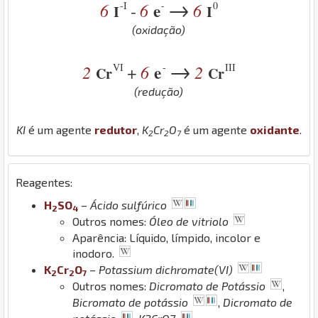
→
-I
-
0
6
6
e
6
-
I
I
(oxidação)
→
VI
-
III
2
6
e
2
+
Cr
Cr
(redução)
K
I
é um agente
redutor
,
K
Cr
O
é um agente
oxidante
.
2
2
7
Reagentes:
H
S
O
–
Ácido sulfúrico
2
4
Outros nomes:
Óleo de vitriolo
Aparência: Líquido, límpido, incolor e
inodoro.
K
Cr
O
–
Potassium dichromate(VI)
2
2
7
Outros nomes:
Dicromato de Potássio
,
Bicromato de potássio
,
Dicromato de