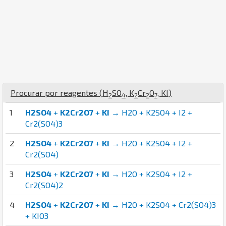
Procurar por reagentes (
H
S
O
,
K
Cr
O
,
K
I
)
2
4
2
2
7
1
H2SO4
+
K2Cr2O7
+
KI
→ H2O + K2SO4 + I2 +
Cr2(SO4)3
2
H2SO4
+
K2Cr2O7
+
KI
→ H2O + K2SO4 + I2 +
Cr2(SO4)
3
H2SO4
+
K2Cr2O7
+
KI
→ H2O + K2SO4 + I2 +
Cr2(SO4)2
4
H2SO4
+
K2Cr2O7
+
KI
→ H2O + K2SO4 + Cr2(SO4)3
+ KIO3