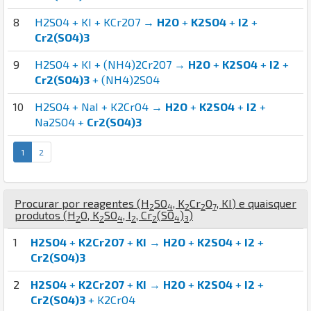
8
H2SO4 + KI + KCr2O7 →
H2O
+
K2SO4
+
I2
+
Cr2(SO4)3
9
H2SO4 + KI + (NH4)2Cr2O7 →
H2O
+
K2SO4
+
I2
+
Cr2(SO4)3
+ (NH4)2SO4
10
H2SO4 + NaI + K2CrO4 →
H2O
+
K2SO4
+
I2
+
Na2SO4 +
Cr2(SO4)3
1
2
Procurar por reagentes (
H
S
O
,
K
Cr
O
,
K
I
) e quaisquer
2
4
2
2
7
produtos (
H
O
,
K
S
O
,
I
,
Cr
(
S
O
)
)
2
2
4
2
2
4
3
1
H2SO4
+
K2Cr2O7
+
KI
→
H2O
+
K2SO4
+
I2
+
Cr2(SO4)3
2
H2SO4
+
K2Cr2O7
+
KI
→
H2O
+
K2SO4
+
I2
+
Cr2(SO4)3
+ K2CrO4