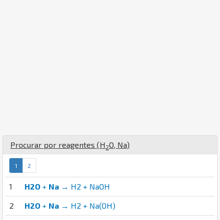
Procurar por reagentes (
H
O
,
Na
)
2
1
2
1
H2O
+
Na
→ H2 + NaOH
2
H2O
+
Na
→ H2 + Na(OH)