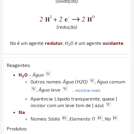
(oxidação)
→
I
-
0
2
2
e
2
+
H
H
(redução)
Na
é um agente
redutor
,
H
O
é um agente
oxidante
.
2
Reagentes:
H
O
–
Água
2
Outros nomes:
Água (H2O)
,
Água comum
,
Água leve
... mostrar mais
Aparência: Líquido transparente, quase |
incolor com um leve tom de | azul
Na
Nomes:
Sódio
,
Elemento 11
,
Na
Produtos: