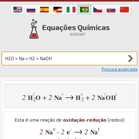
Equações Químicas
online!
Procura avançada
→
2
2
2
+
+
H
O
Na
H
Na
O
H
2
2
Esta é uma reação de
oxidação-redução
(redox):
→
0
-
I
2
2
e
2
-
Na
Na