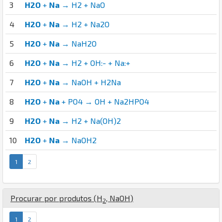
3
H2O
+
Na
→ H2 + NaO
4
H2O
+
Na
→ H2 + Na2O
5
H2O
+
Na
→ NaH2O
6
H2O
+
Na
→ H2 + OH:- + Na:+
7
H2O
+
Na
→ NaOH + H2Na
8
H2O
+
Na
+ PO4 → OH + Na2HPO4
9
H2O
+
Na
→ H2 + Na(OH)2
10
H2O
+
Na
→ NaOH2
1
2
Procurar por produtos (
H
,
Na
O
H
)
2
1
2