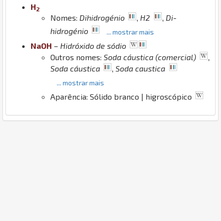
H
2
Nomes:
Dihidrogénio
,
H2
,
Di-
hidrogénio
... mostrar mais
Na
O
H
–
Hidróxido de sódio
Outros nomes:
Soda cáustica (comercial)
,
Soda cáustica
,
Soda caustica
... mostrar mais
Aparência: Sólido branco | higroscópico