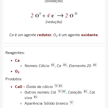
(oxidação)
→
0
-
-II
2
4
e
2
+
O
O
(redução)
Ca
é um agente
redutor
,
O
é um agente
oxidante
.
2
Reagentes:
Ca
Nomes:
Cálcio
,
Ca
,
Elemento 20
O
2
Produtos:
Ca
O
–
Óxido de cálcio
Outros nomes:
Cal
,
Caiação
,
Cal
viva
Aparência: Sólido branco