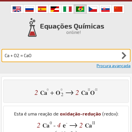
Equações Químicas
online!
Procura avançada
→
2
2
+
Ca
O
Ca
O
2
Esta é uma reação de
oxidação-redução
(redox):
→
0
-
II
2
4
e
2
-
Ca
Ca