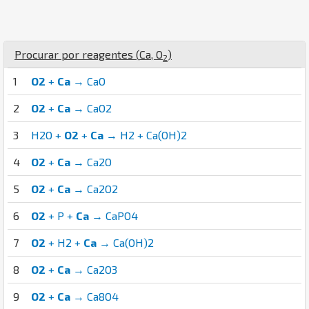
Procurar por reagentes (
Ca
,
O
)
2
1
O2
+
Ca
→ CaO
2
O2
+
Ca
→ CaO2
3
H2O +
O2
+
Ca
→ H2 + Ca(OH)2
4
O2
+
Ca
→ Ca2O
5
O2
+
Ca
→ Ca2O2
6
O2
+ P +
Ca
→ CaPO4
7
O2
+ H2 +
Ca
→ Ca(OH)2
8
O2
+
Ca
→ Ca2O3
9
O2
+
Ca
→ Ca8O4