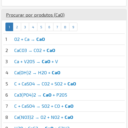
Procurar por produtos (
Ca
O
)
1
2
3
4
5
6
7
8
9
1
O2 + Ca →
CaO
2
CaCO3 → CO2 +
CaO
3
Ca + V2O5 →
CaO
+ V
4
Ca(OH)2 → H2O +
CaO
5
C + CaSO4 → CO2 + SO2 +
CaO
6
Ca3(PO4)2 →
CaO
+ P2O5
7
C + CaSO4 → SO2 + CO +
CaO
8
Ca(NO3)2 → O2 + NO2 +
CaO