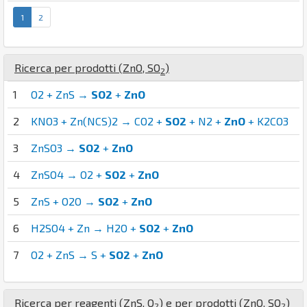
1
2
Ricerca per prodotti (
Zn
O
,
S
O
)
2
1
O2 + ZnS →
SO2
+
ZnO
2
KNO3 + Zn(NCS)2 → CO2 +
SO2
+ N2 +
ZnO
+ K2CO3
3
ZnSO3 →
SO2
+
ZnO
4
ZnSO4 → O2 +
SO2
+
ZnO
5
ZnS + O2O →
SO2
+
ZnO
6
H2SO4 + Zn → H2O +
SO2
+
ZnO
7
O2 + ZnS → S +
SO2
+
ZnO
Ricerca per reagenti (
Zn
S
,
O
) e per prodotti (
Zn
O
,
S
O
)
2
2