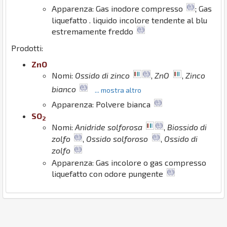
Apparenza: Gas inodore compresso
; Gas
liquefatto . liquido incolore tendente al blu
estremamente freddo
Prodotti:
Zn
O
Nomi:
Ossido di zinco
,
ZnO
,
Zinco
bianco
... mostra altro
Apparenza: Polvere bianca
S
O
2
Nomi:
Anidride solforosa
,
Biossido di
zolfo
,
Ossido solforoso
,
Ossido di
zolfo
Apparenza: Gas incolore o gas compresso
liquefatto con odore pungente