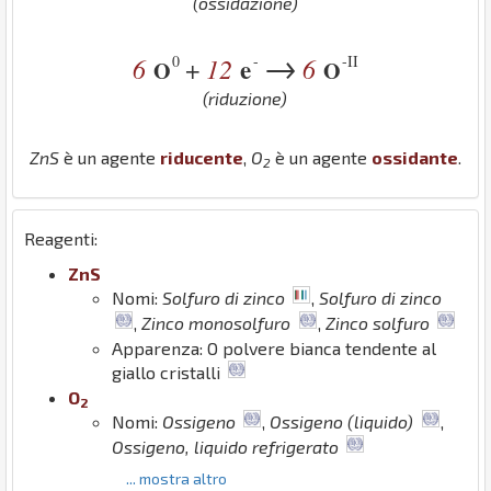
(ossidazione)
→
0
-
-II
6
12
e
6
+
O
O
(riduzione)
Zn
S
è un agente
riducente
,
O
è un agente
ossidante
.
2
Reagenti:
Zn
S
Nomi:
Solfuro di zinco
,
Solfuro di zinco
,
Zinco monosolfuro
,
Zinco solfuro
Apparenza: O polvere bianca tendente al
giallo cristalli
O
2
Nomi:
Ossigeno
,
Ossigeno (liquido)
,
Ossigeno, liquido refrigerato
... mostra altro