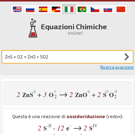
Equazioni Chimiche
online!
Ricerca avanzata
→
2
3
2
2
+
+
Zn
S
O
Zn
O
S
O
2
2
Questa è una reazione di
ossidoriduzione
(redox):
→
-II
-
IV
2
12
e
2
-
S
S