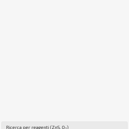
Ricerca per reagenti (
Zn
S
,
O
)
2