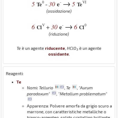
→
0
-
VI
5
30
e
5
-
Te
Te
(ossidazione)
→
V
-
0
6
30
e
6
+
Cl
Cl
(riduzione)
Te
è un agente
riducente
,
H
Cl
O
è un agente
3
ossidante
.
Reagenti:
Te
Nomi:
Tellurio
,
Te
,
"Aurum
paradoxum"
,
"Metallum problematum"
Apparenza: Polvere amorfa da grigio scuro a
marrone, con caratteristiche metalliche o
bianco-argenteo, solido cristallino brillante