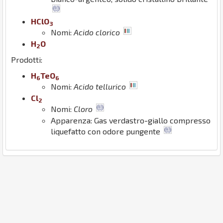
H
Cl
O
3
Nomi:
Acido clorico
H
O
2
Prodotti:
H
Te
O
6
6
Nomi:
Acido tellurico
Cl
2
Nomi:
Cloro
Apparenza: Gas verdastro-giallo compresso
liquefatto con odore pungente