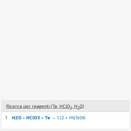
Ricerca per reagenti (
Te
,
H
Cl
O
,
H
O
)
3
2
1
H2O
+
HClO3
+
Te
→ Cl2 + H6TeO6