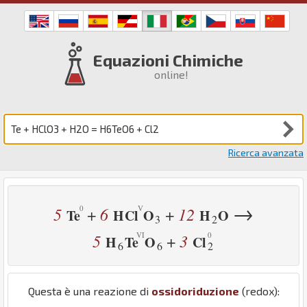
Equazioni Chimiche
online!
Ricerca avanzata
→
5
6
12
+
+
Te
H
Cl
O
H
O
3
2
5
3
+
H
Te
O
Cl
6
6
2
Questa è una reazione di
ossidoriduzione
(redox):