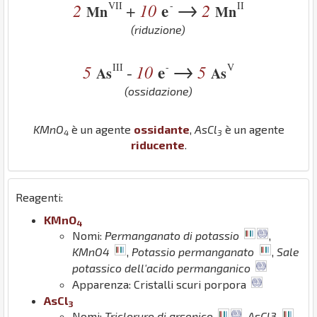
→
VII
-
II
2
10
e
2
+
Mn
Mn
(riduzione)
→
III
-
V
5
10
e
5
-
As
As
(ossidazione)
K
Mn
O
è un agente
ossidante
,
As
Cl
è un agente
4
3
riducente
.
Reagenti:
K
Mn
O
4
Nomi:
Permanganato di potassio
,
KMnO4
,
Potassio permanganato
,
Sale
potassico dell'acido permanganico
Apparenza: Cristalli scuri porpora
As
Cl
3
Nomi:
Tricloruro di arsenico
,
AsCl3
,