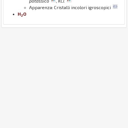
potassico
,
KCl
Apparenza: Cristalli incolori igroscopici
H
O
2