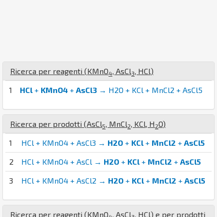
Ricerca per reagenti (
K
Mn
O
,
As
Cl
,
H
Cl
)
4
3
1
HCl
+
KMnO4
+
AsCl3
→ H2O + KCl + MnCl2 + AsCl5
Ricerca per prodotti (
As
Cl
,
Mn
Cl
,
K
Cl
,
H
O
)
5
2
2
1
HCl + KMnO4 + AsCl3 →
H2O
+
KCl
+
MnCl2
+
AsCl5
2
HCl + KMnO4 + AsCl →
H2O
+
KCl
+
MnCl2
+
AsCl5
3
HCl + KMnO4 + AsCl2 →
H2O
+
KCl
+
MnCl2
+
AsCl5
Ricerca per reagenti (
K
Mn
O
,
As
Cl
,
H
Cl
) e per prodotti
4
3