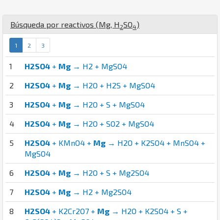
Búsqueda por reactivos (
Mg
,
H
S
O
)
2
4
1
2
3
1
H2SO4
+
Mg
→ H2 + MgSO4
2
H2SO4
+
Mg
→ H2O + H2S + MgSO4
3
H2SO4
+
Mg
→ H2O + S + MgSO4
4
H2SO4
+
Mg
→ H2O + SO2 + MgSO4
5
H2SO4
+ KMnO4 +
Mg
→ H2O + K2SO4 + MnSO4 +
MgSO4
6
H2SO4
+
Mg
→ H2O + S + Mg2SO4
7
H2SO4
+
Mg
→ H2 + Mg2SO4
8
H2SO4
+ K2Cr2O7 +
Mg
→ H2O + K2SO4 + S +