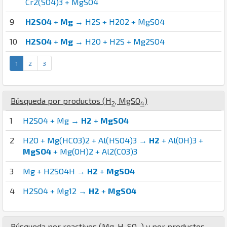
Cr2(SO4)3 + MgSO4
9
H2SO4
+
Mg
→ H2S + H2O2 + MgSO4
10
H2SO4
+
Mg
→ H2O + H2S + Mg2SO4
1
2
3
Búsqueda por productos (
H
,
Mg
S
O
)
2
4
1
H2SO4 + Mg →
H2
+
MgSO4
2
H2O + Mg(HCO3)2 + Al(HSO4)3 →
H2
+ Al(OH)3 +
MgSO4
+ Mg(OH)2 + Al2(CO3)3
3
Mg + H2SO4H →
H2
+
MgSO4
4
H2SO4 + Mg12 →
H2
+
MgSO4
Búsqueda por reactivos (
Mg
,
H
S
O
) y por productos