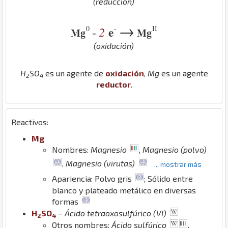
(reducción)
→
0
-
II
2
e
-
Mg
Mg
(oxidación)
H
S
O
es un agente de
oxidación
,
Mg
es un agente
2
4
reductor
.
Reactivos:
Mg
Nombres:
Magnesio
,
Magnesio (polvo)
,
Magnesio (virutas)
... mostrar más
Apariencia: Polvo gris
; Sólido entre
blanco y plateado metálico en diversas
formas
H
S
O
–
Ácido tetraoxosulfúrico (VI)
2
4
Otros nombres:
Ácido sulfúrico
,