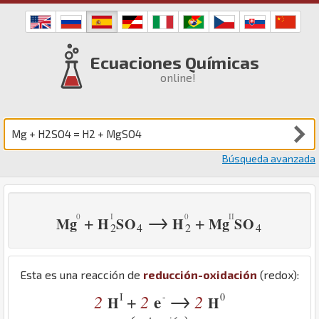
Ecuaciones Químicas
online!
Búsqueda avanzada
→
+
+
Mg
H
S
O
H
Mg
S
O
2
4
2
4
Esta es una reacción de
reducción-oxidación
(redox):
→
I
-
0
2
2
e
2
+
H
H