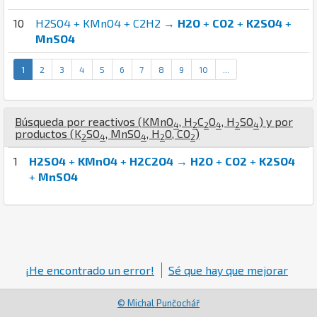
10
H2SO4 + KMnO4 + C2H2 →
H2O
+
CO2
+
K2SO4
+
MnSO4
1
2
3
4
5
6
7
8
9
10
...
Búsqueda por reactivos (
K
Mn
O
,
H
C
O
,
H
S
O
) y por
4
2
2
4
2
4
productos (
K
S
O
,
Mn
S
O
,
H
O
,
C
O
)
2
4
4
2
2
1
H2SO4
+
KMnO4
+
H2C2O4
→
H2O
+
CO2
+
K2SO4
+
MnSO4
¡He encontrado un error!
Sé que hay que mejorar
© Michal Punčochář