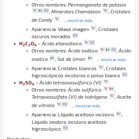
Otros nombres:
Permanganato de potasio
,
Minerales Chamaleon
,
Cristales
de Condy
... mostrar más
Apariencia: Véase imagen
; Cristales
oscuros morados
H
C
O
–
Ácido etanodioico
2
2
4
Otros nombres:
Ácido oxálico
,
Ácido
oxalico
,
Sal de limon
... mostrar más
Apariencia: Cristales blancos
; Cristales
higroscópicos incoloros o polvo blanco
H
S
O
–
Ácido tetraoxosulfúrico (VI)
2
4
Otros nombres:
Ácido sulfúrico
,
Tetraoxosulfato (VI) de hidrógeno
,
Aceite
de vitriolo
... mostrar más
Apariencia: Líquido aceitoso incoloro
;
Líquido inodoro incoloro aceitoso
higroscópico
Productos: