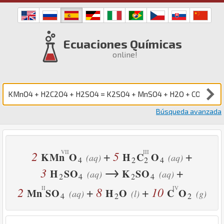
Ecuaciones Químicas
online!
Búsqueda avanzada
2
5
+
+
K
Mn
O
H
C
O
(aq)
(aq)
4
2
2
4
→
3
+
H
S
O
K
S
O
(aq)
(aq)
2
4
2
4
2
8
10
+
+
Mn
S
O
H
O
C
O
(aq)
(l)
(g)
4
2
2