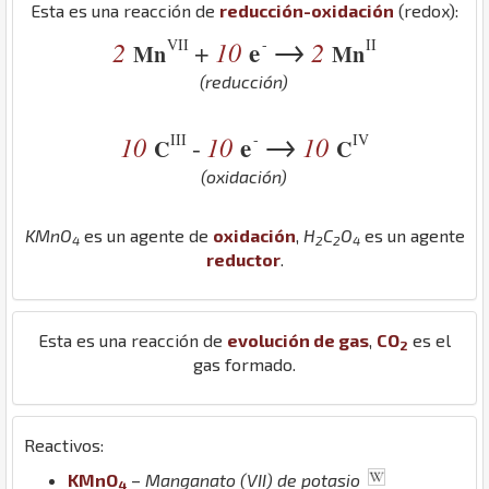
Esta es una reacción de
reducción-oxidación
(redox):
→
VII
-
II
2
10
e
2
+
Mn
Mn
(reducción)
→
III
-
IV
10
10
e
10
-
C
C
(oxidación)
K
Mn
O
es un agente de
oxidación
,
H
C
O
es un agente
4
2
2
4
reductor
.
Esta es una reacción de
evolución de gas
,
C
O
es el
2
gas formado.
Reactivos:
K
Mn
O
–
Manganato (VII) de potasio
4