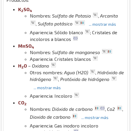
K
S
O
2
4
Nombres:
Sulfato de Potasio
,
Arcanita
,
Sulfato potásico
... mostrar más
Apariencia: Sólido blanco
; Cristales de
incoloros a blancos
Mn
S
O
4
Nombres:
Sulfato de manganeso
Apariencia: Cristales blancos
H
O
–
Oxidano
2
Otros nombres:
Agua (H2O)
,
Hidróxido de
hidrógeno
,
Protóxido de hidrógeno
... mostrar más
Apariencia: Incoloro
C
O
2
Nombres:
Dióxido de carbono
,
Co2
,
Dioxido de carbono
... mostrar más
Apariencia: Gas inodoro incoloro