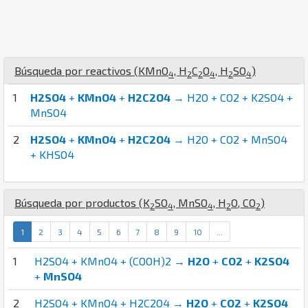
Búsqueda por reactivos (
K
Mn
O
,
H
C
O
,
H
S
O
)
4
2
2
4
2
4
1
H2SO4
+
KMnO4
+
H2C2O4
→ H2O + CO2 + K2SO4 +
MnSO4
2
H2SO4
+
KMnO4
+
H2C2O4
→ H2O + CO2 + MnSO4
+ KHSO4
Búsqueda por productos (
K
S
O
,
Mn
S
O
,
H
O
,
C
O
)
2
4
4
2
2
1
2
3
4
5
6
7
8
9
10
...
1
H2SO4 + KMnO4 + (COOH)2 →
H2O
+
CO2
+
K2SO4
+
MnSO4
2
H2SO4 + KMnO4 + H2C2O4 →
H2O
+
CO2
+
K2SO4