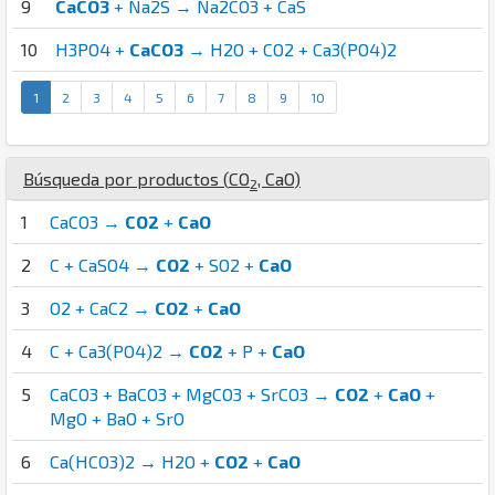
9
CaCO3
+ Na2S → Na2CO3 + CaS
10
H3PO4 +
CaCO3
→ H2O + CO2 + Ca3(PO4)2
1
2
3
4
5
6
7
8
9
10
Búsqueda por productos (
C
O
,
Ca
O
)
2
1
CaCO3 →
CO2
+
CaO
2
C + CaSO4 →
CO2
+ SO2 +
CaO
3
O2 + CaC2 →
CO2
+
CaO
4
C + Ca3(PO4)2 →
CO2
+ P +
CaO
5
CaCO3 + BaCO3 + MgCO3 + SrCO3 →
CO2
+
CaO
+
MgO + BaO + SrO
6
Ca(HCO3)2 → H2O +
CO2
+
CaO