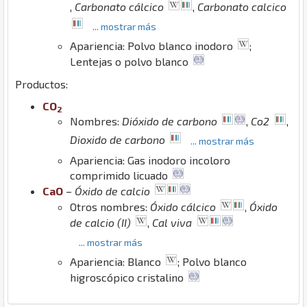
,
Carbonato cálcico
,
Carbonato calcico
... mostrar más
Apariencia: Polvo blanco inodoro
;
Lentejas o polvo blanco
Productos:
C
O
2
Nombres:
Dióxido de carbono
,
Co2
,
Dioxido de carbono
... mostrar más
Apariencia: Gas inodoro incoloro
comprimido licuado
Ca
O
–
Óxido de calcio
Otros nombres:
Óxido cálcico
,
Óxido
de calcio (II)
,
Cal viva
... mostrar más
Apariencia: Blanco
; Polvo blanco
higroscópico cristalino