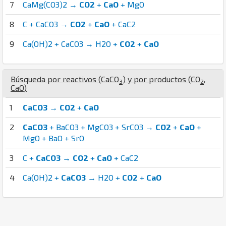
7
CaMg(CO3)2 →
CO2
+
CaO
+ MgO
8
C + CaCO3 →
CO2
+
CaO
+ CaC2
9
Ca(OH)2 + CaCO3 → H2O +
CO2
+
CaO
Búsqueda por reactivos (
Ca
C
O
) y por productos (
C
O
,
3
2
Ca
O
)
1
CaCO3
→
CO2
+
CaO
2
CaCO3
+ BaCO3 + MgCO3 + SrCO3 →
CO2
+
CaO
+
MgO + BaO + SrO
3
C +
CaCO3
→
CO2
+
CaO
+ CaC2
4
Ca(OH)2 +
CaCO3
→ H2O +
CO2
+
CaO