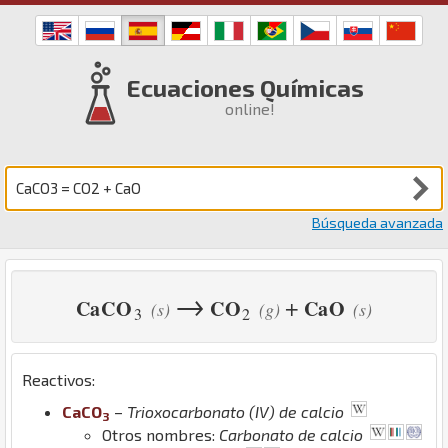
Ecuaciones Químicas
online!
Búsqueda avanzada
→
+
Ca
C
O
C
O
Ca
O
(s)
(g)
(s)
3
2
Reactivos:
Ca
C
O
–
Trioxocarbonato (IV) de calcio
3
Otros nombres:
Carbonato de calcio