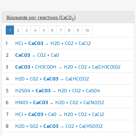
Búsqueda por reactivos (
Ca
C
O
)
3
1
2
3
4
5
6
7
8
9
10
1
HCl +
CaCO3
→ H2O + CO2 + CaCl2
2
CaCO3
→ CO2 + CaO
3
CaCO3
+ CH3COOH → H2O + CO2 + Ca(CH3COO)2
4
H2O + CO2 +
CaCO3
→ Ca(HCO3)2
5
H2SO4 +
CaCO3
→ H2O + CO2 + CaSO4
6
HNO3 +
CaCO3
→ H2O + CO2 + Ca(NO3)2
7
HCl +
CaCO3
+ CaO → H2O + CO2 + CaCl2
8
H2O + SO2 +
CaCO3
→ CO2 + Ca(HSO3)2