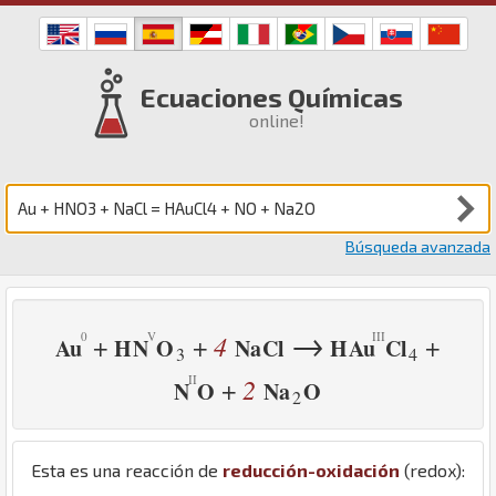
Ecuaciones Químicas
online!
Búsqueda avanzada
→
4
+
+
+
Au
H
N
O
Na
Cl
H
Au
Cl
3
4
2
+
N
O
Na
O
2
Esta es una reacción de
reducción-oxidación
(redox):