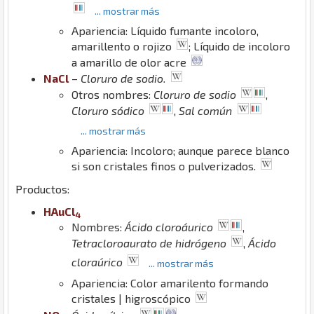
... mostrar más
Apariencia: Líquido fumante incoloro,
amarillento o rojizo
; Líquido de incoloro
a amarillo de olor acre
Na
Cl
–
Cloruro de sodio.
Otros nombres:
Cloruro de sodio
,
Cloruro sódico
,
Sal común
... mostrar más
Apariencia: Incoloro; aunque parece blanco
si son cristales finos o pulverizados.
Productos:
H
Au
Cl
4
Nombres:
Ácido cloroáurico
,
Tetracloroaurato de hidrógeno
,
Ácido
cloraúrico
... mostrar más
Apariencia: Color amarilento formando
cristales | higroscópico