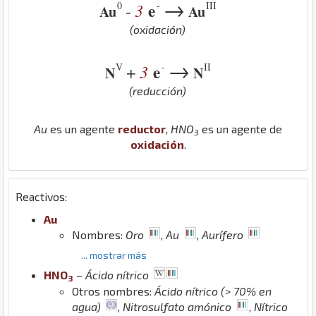
→
0
-
III
3
e
-
Au
Au
(oxidación)
→
V
-
II
3
e
+
N
N
(reducción)
Au
es un agente
reductor
,
H
N
O
es un agente de
3
oxidación
.
Reactivos:
Au
Nombres:
Oro
,
Au
,
Aurífero
... mostrar más
H
N
O
–
Ácido nítrico
3
Otros nombres:
Ácido nítrico (> 70% en
agua)
,
Nitrosulfato amónico
,
Nítrico