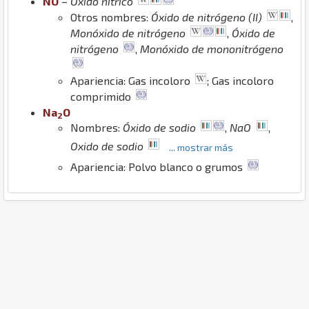
N
O
–
Óxido nítrico
Otros nombres:
Óxido de nitrógeno (II)
,
Monóxido de nitrógeno
,
Óxido de
nitrógeno
,
Monóxido de mononitrógeno
Apariencia: Gas incoloro
; Gas incoloro
comprimido
Na
O
2
Nombres:
Óxido de sodio
,
NaO
,
Oxido de sodio
... mostrar más
Apariencia: Polvo blanco o grumos