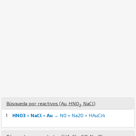
Búsqueda por reactivos (
Au
,
H
N
O
,
Na
Cl
)
3
1
HNO3
+
NaCl
+
Au
→ NO + Na2O + HAuCl4