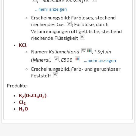
,
* Salzsäure wasserfrei
... mehr anzeigen
Erscheinungsbild: Farbloses, stechend
riechendes Gas
; Farblose, durch
Verunreinigungen oft gelbliche, stechend
riechende Flüssigkeit
K
Cl
Namen:
Kaliumchlorid
,
* Sylvin
(Mineral)
,
E508
... mehr anzeigen
Erscheinungsbild: Farb- und geruchloser
Feststoff
Produkte:
K
(
Os
Cl
O
)
2
4
2
Cl
2
H
O
2