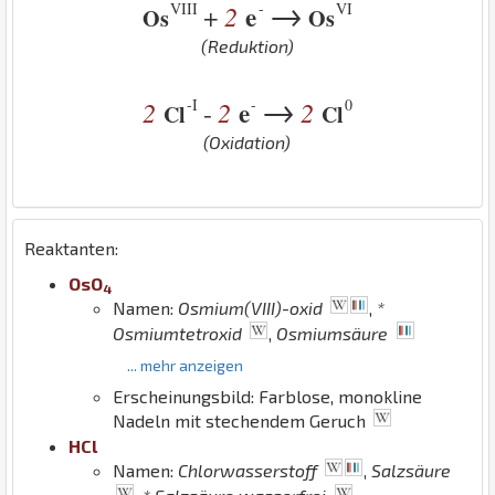
→
VIII
-
VI
2
e
+
Os
Os
(Reduktion)
→
-I
-
0
2
2
e
2
-
Cl
Cl
(Oxidation)
Reaktanten:
Os
O
4
Namen:
Osmium(VIII)-oxid
,
*
Osmiumtetroxid
,
Osmiumsäure
... mehr anzeigen
Erscheinungsbild: Farblose, monokline
Nadeln mit stechendem Geruch
H
Cl
Namen:
Chlorwasserstoff
,
Salzsäure