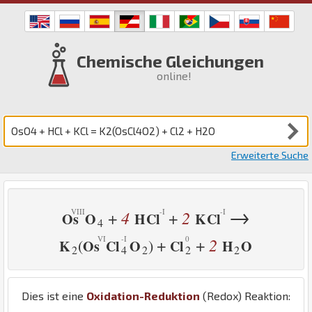
Chemische Gleichungen
online!
Erweiterte Suche
→
4
2
+
+
Os
O
H
Cl
K
Cl
4
2
+
+
(
)
K
Os
Cl
O
Cl
H
O
2
4
2
2
2
Dies ist eine
Oxidation-Reduktion
(Redox) Reaktion: