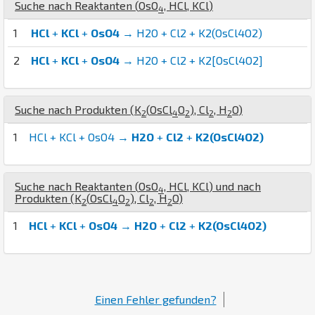
Suche nach Reaktanten (
Os
O
,
H
Cl
,
K
Cl
)
4
1
HCl
+
KCl
+
OsO4
→ H2O + Cl2 + K2(OsCl4O2)
2
HCl
+
KCl
+
OsO4
→ H2O + Cl2 + K2[OsCl4O2]
Suche nach Produkten (
K
(
Os
Cl
O
)
,
Cl
,
H
O
)
2
4
2
2
2
1
HCl + KCl + OsO4 →
H2O
+
Cl2
+
K2(OsCl4O2)
Suche nach Reaktanten (
Os
O
,
H
Cl
,
K
Cl
) und nach
4
Produkten (
K
(
Os
Cl
O
)
,
Cl
,
H
O
)
2
4
2
2
2
1
HCl
+
KCl
+
OsO4
→
H2O
+
Cl2
+
K2(OsCl4O2)
Einen Fehler gefunden?