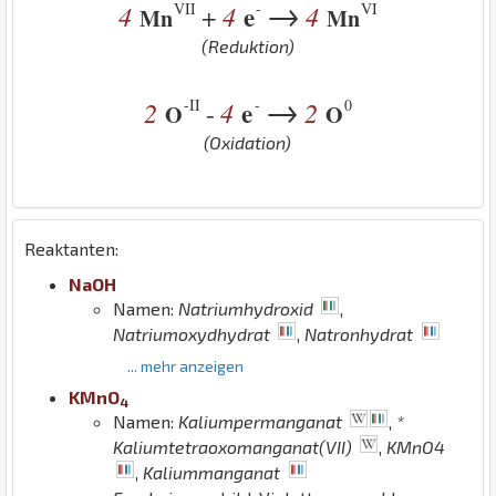
→
VII
-
VI
4
4
e
4
+
Mn
Mn
(Reduktion)
→
-II
-
0
2
4
e
2
-
O
O
(Oxidation)
Reaktanten:
Na
O
H
Namen:
Natriumhydroxid
,
Natriumoxydhydrat
,
Natronhydrat
... mehr anzeigen
K
Mn
O
4
Namen:
Kaliumpermanganat
,
*
Kaliumtetraoxomanganat(VII)
,
KMnO4
,
Kaliummanganat