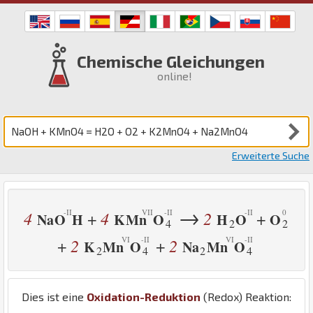
Chemische Gleichungen
online!
Erweiterte Suche
→
4
4
2
+
+
Na
O
H
K
Mn
O
H
O
O
4
2
2
2
2
+
+
K
Mn
O
Na
Mn
O
2
4
2
4
Dies ist eine
Oxidation-Reduktion
(Redox) Reaktion: