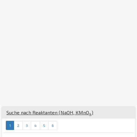
Suche nach Reaktanten (
Na
O
H
,
K
Mn
O
)
4
1
2
3
4
5
6