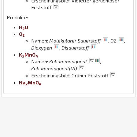
Erscheinungsbild: Violetter geruchloser
Feststoff
Produkte:
H
O
2
O
2
Namen:
Molekularer Sauerstoff
,
O2
,
Dioxygen
,
Disauerstoff
K
Mn
O
2
4
Namen:
Kaliummanganat
,
Kaliummanganat(VI)
Erscheinungsbild: Grüner Feststoff
Na
Mn
O
2
4