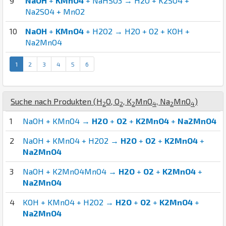
9
NaOH
+
KMnO4
+ NaHSO3 → H2O + K2SO4 +
Na2SO4 + MnO2
10
NaOH
+
KMnO4
+ H2O2 → H2O + O2 + KOH +
Na2MnO4
1
2
3
4
5
6
Suche nach Produkten (
H
O
,
O
,
K
Mn
O
,
Na
Mn
O
)
2
2
2
4
2
4
1
NaOH + KMnO4 →
H2O
+
O2
+
K2MnO4
+
Na2MnO4
2
NaOH + KMnO4 + H2O2 →
H2O
+
O2
+
K2MnO4
+
Na2MnO4
3
NaOH + K2MnO4MnO4 →
H2O
+
O2
+
K2MnO4
+
Na2MnO4
4
KOH + KMnO4 + H2O2 →
H2O
+
O2
+
K2MnO4
+
Na2MnO4