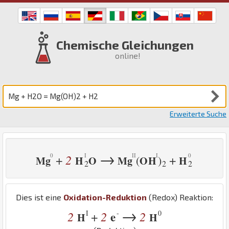
Chemische Gleichungen
online!
Erweiterte Suche
→
2
+
+
(
)
Mg
H
O
Mg
O
H
H
2
2
2
Dies ist eine
Oxidation-Reduktion
(Redox) Reaktion:
→
I
-
0
2
2
e
2
+
H
H