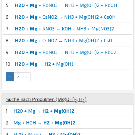
5
H2O
+
Mg
+ RbNO3 → NH3 + Mg(OH)2 + RbOH
6
H2O
+
Mg
+ CsNO2 → NH3 + Mg(OH)2 + CsOH
7
H2O
+
Mg
+ KNO3 → KOH + NH3 + Mg(NO3)2
8
H2O
+
Mg
+ CsNO2 → NH3 + Mg(OH)2 + CsO
9
H2O
+
Mg
+ RbNO3 → NH3 + Mg(OH)2 + RbO2
10
H2O
+
Mg
→ H2 + Mg(OH)
1
2
3
Suche nach Produkten (
Mg
(
O
H
)
,
H
)
2
2
1
H2O + Mg →
H2
+
Mg(OH)2
2
Mg + HOH →
H2
+
Mg(OH)2
3
H2O + MgH2 →
H2
+
Mg(OH)2