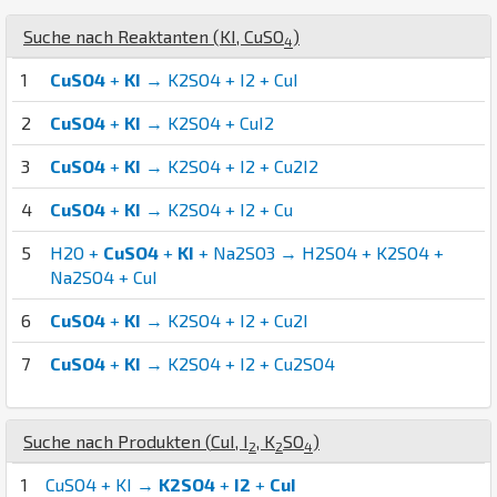
Suche nach Reaktanten (
K
I
,
Cu
S
O
)
4
1
CuSO4
+
KI
→ K2SO4 + I2 + CuI
2
CuSO4
+
KI
→ K2SO4 + CuI2
3
CuSO4
+
KI
→ K2SO4 + I2 + Cu2I2
4
CuSO4
+
KI
→ K2SO4 + I2 + Cu
5
H2O +
CuSO4
+
KI
+ Na2SO3 → H2SO4 + K2SO4 +
Na2SO4 + CuI
6
CuSO4
+
KI
→ K2SO4 + I2 + Cu2I
7
CuSO4
+
KI
→ K2SO4 + I2 + Cu2SO4
Suche nach Produkten (
Cu
I
,
I
,
K
S
O
)
2
2
4
1
CuSO4 + KI →
K2SO4
+
I2
+
CuI