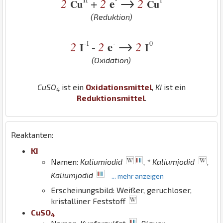
→
2
2
e
2
+
Cu
Cu
(Reduktion)
→
-I
-
0
2
2
e
2
-
I
I
(Oxidation)
Cu
S
O
ist ein
Oxidationsmittel
,
K
I
ist ein
4
Reduktionsmittel
.
Reaktanten:
K
I
Namen:
Kaliumiodid
,
* Kaliumjodid
,
Kaliumjodid
... mehr anzeigen
Erscheinungsbild: Weißer, geruchloser,
kristalliner Feststoff
Cu
S
O
4