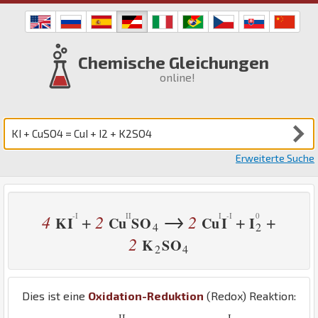
Chemische Gleichungen
online!
Erweiterte Suche
→
4
2
2
+
+
+
K
I
Cu
S
O
Cu
I
I
4
2
2
K
S
O
2
4
Dies ist eine
Oxidation-Reduktion
(Redox) Reaktion:
II
-
I