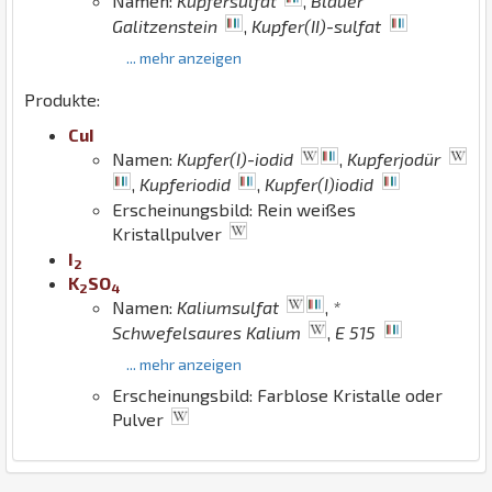
Namen:
Kupfersulfat
,
Blauer
Galitzenstein
,
Kupfer(II)-sulfat
... mehr anzeigen
Produkte:
Cu
I
Namen:
Kupfer(I)-iodid
,
Kupferjodür
,
Kupferiodid
,
Kupfer(I)iodid
Erscheinungsbild: Rein weißes
Kristallpulver
I
2
K
S
O
2
4
Namen:
Kaliumsulfat
,
*
Schwefelsaures Kalium
,
E 515
... mehr anzeigen
Erscheinungsbild: Farblose Kristalle oder
Pulver