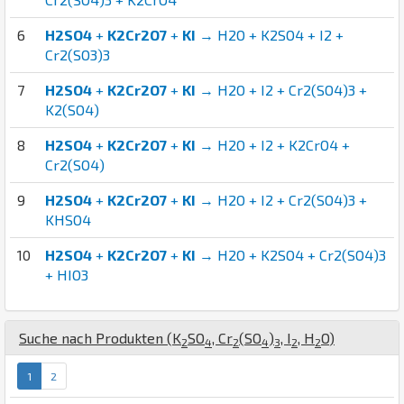
6
H2SO4
+
K2Cr2O7
+
KI
→ H2O + K2SO4 + I2 +
Cr2(SO3)3
7
H2SO4
+
K2Cr2O7
+
KI
→ H2O + I2 + Cr2(SO4)3 +
K2(SO4)
8
H2SO4
+
K2Cr2O7
+
KI
→ H2O + I2 + K2CrO4 +
Cr2(SO4)
9
H2SO4
+
K2Cr2O7
+
KI
→ H2O + I2 + Cr2(SO4)3 +
KHSO4
10
H2SO4
+
K2Cr2O7
+
KI
→ H2O + K2SO4 + Cr2(SO4)3
+ HIO3
Suche nach Produkten (
K
S
O
,
Cr
(
S
O
)
,
I
,
H
O
)
2
4
2
4
3
2
2
1
2