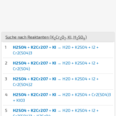
Suche nach Reaktanten (
K
Cr
O
,
K
I
,
H
S
O
)
2
2
7
2
4
1
H2SO4
+
K2Cr2O7
+
KI
→ H2O + K2SO4 + I2 +
Cr2(SO4)3
2
H2SO4
+
K2Cr2O7
+
KI
→ H2O + K2SO4 + I2 +
Cr2(SO4)
3
H2SO4
+
K2Cr2O7
+
KI
→ H2O + K2SO4 + I2 +
Cr2(SO4)2
4
H2SO4
+
K2Cr2O7
+
KI
→ H2O + K2SO4 + Cr2(SO4)3
+ KIO3
5
H2SO4
+
K2Cr2O7
+
KI
→ H2O + K2SO4 + I2 +
Cr2(SO4)3 + K2CrO4