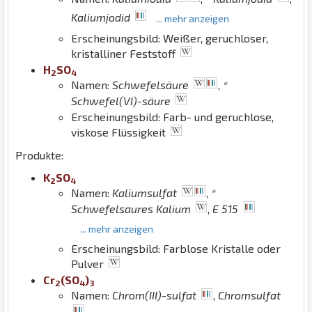
Kaliumjodid
... mehr anzeigen
Erscheinungsbild: Weißer, geruchloser,
kristalliner Feststoff
H
S
O
2
4
Namen:
Schwefelsäure
,
*
Schwefel(VI)-säure
Erscheinungsbild: Farb- und geruchlose,
viskose Flüssigkeit
Produkte:
K
S
O
2
4
Namen:
Kaliumsulfat
,
*
Schwefelsaures Kalium
,
E 515
... mehr anzeigen
Erscheinungsbild: Farblose Kristalle oder
Pulver
Cr
(
S
O
)
2
4
3
Namen:
Chrom(III)-sulfat
,
Chromsulfat