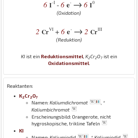
→
-I
-
0
6
6
e
6
-
I
I
(Oxidation)
→
VI
-
III
2
6
e
2
+
Cr
Cr
(Reduktion)
K
I
ist ein
Reduktionsmittel
,
K
Cr
O
ist ein
2
2
7
Oxidationsmittel
.
Reaktanten:
K
Cr
O
2
2
7
Namen:
Kaliumdichromat
,
*
Kaliumbichromat
Erscheinungsbild: Orangerote, nicht
hygroskopische, trikline Tafeln
K
I
Namen:
Kaliumiodid
,
* Kaliumjodid
,