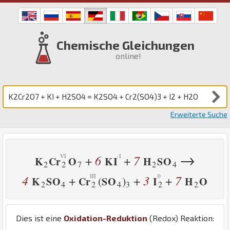
Chemische Gleichungen
online!
Erweiterte Suche
→
6
7
+
+
K
Cr
O
K
I
H
S
O
2
2
7
2
4
4
3
7
+
+
+
(
)
K
S
O
Cr
S
O
I
H
O
2
4
2
4
3
2
2
Dies ist eine
Oxidation-Reduktion
(Redox) Reaktion: