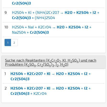
Cr2(SO4)3
9
H2SO4 + KI + (NH4)2Cr2O7 →
H2O
+
K2SO4
+
I2
+
Cr2(SO4)3
+ (NH4)2SO4
10
H2SO4 + NaI + K2CrO4 →
H2O
+
K2SO4
+
I2
+
Na2SO4 +
Cr2(SO4)3
1
2
Suche nach Reaktanten (
K
Cr
O
,
K
I
,
H
S
O
) und nach
2
2
7
2
4
Produkten (
K
S
O
,
Cr
(
S
O
)
,
I
,
H
O
)
2
4
2
4
3
2
2
1
H2SO4
+
K2Cr2O7
+
KI
→
H2O
+
K2SO4
+
I2
+
Cr2(SO4)3
2
H2SO4
+
K2Cr2O7
+
KI
→
H2O
+
K2SO4
+
I2
+
Cr2(SO4)3
+ K2CrO4