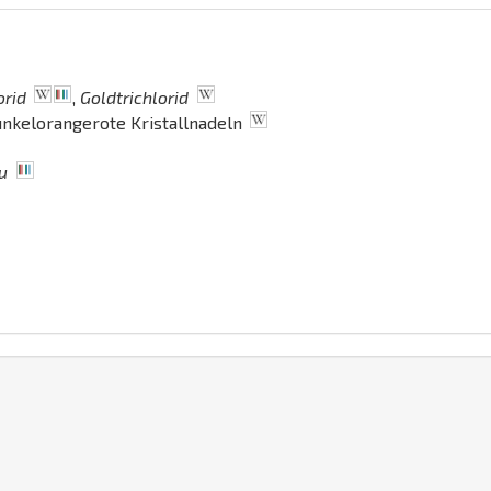
orid
,
Goldtrichlorid
unkelorangerote Kristallnadeln
u