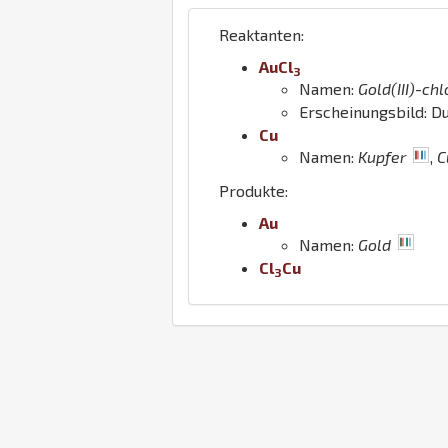
Reaktanten:
Au
Cl
3
Namen:
Gold(III)-chl
Erscheinungsbild: D
Cu
Namen:
Kupfer
,
C
Produkte:
Au
Namen:
Gold
Cl
Cu
3