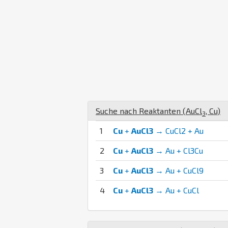
Suche nach Reaktanten (
Au
Cl
,
Cu
)
3
1
Cu
+
AuCl3
→ CuCl2 + Au
2
Cu
+
AuCl3
→ Au + Cl3Cu
3
Cu
+
AuCl3
→ Au + CuCl9
4
Cu
+
AuCl3
→ Au + CuCl