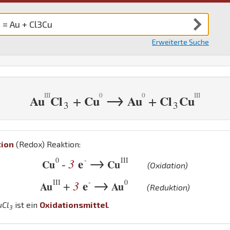
Erweiterte Suche
→
+
+
Au
Cl
Cu
Au
Cl
Cu
3
3
tion
(Redox) Reaktion:
→
0
-
III
3
e
-
Cu
Cu
(Oxidation)
→
III
-
0
3
e
+
Au
Au
(Reduktion)
u
Cl
ist ein
Oxidationsmittel
.
3