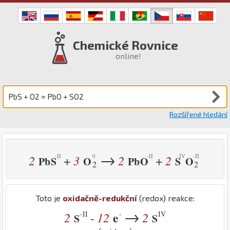
Chemické Rovnice
online!
Rozšířené hledání
→
2
3
2
2
+
+
Pb
S
O
Pb
O
S
O
2
2
Toto je
oxidačně-redukční
(redox) reakce:
→
-II
-
IV
2
12
e
2
-
S
S