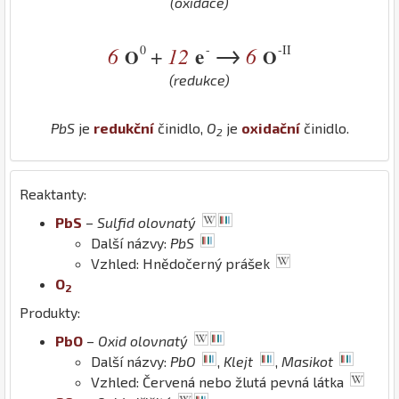
(oxidace)
→
0
-
-II
6
12
e
6
+
O
O
(redukce)
Pb
S
je
redukční
činidlo,
O
je
oxidační
činidlo.
2
Reaktanty:
Pb
S
–
Sulfid olovnatý
Další názvy:
PbS
Vzhled: Hnědočerný prášek
O
2
Produkty:
Pb
O
–
Oxid olovnatý
Další názvy:
PbO
,
Klejt
,
Masikot
Vzhled: Červená nebo žlutá pevná látka