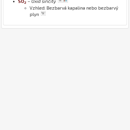
S
O
–
Oxid siřičitý
2
Vzhled: Bezbarvá kapalina nebo bezbarvý
plyn