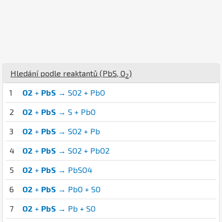
Hledání podle reaktantů (
Pb
S
,
O
)
2
1
O2
+
PbS
→ SO2 + PbO
2
O2
+
PbS
→ S + PbO
3
O2
+
PbS
→ SO2 + Pb
4
O2
+
PbS
→ SO2 + PbO2
5
O2
+
PbS
→ PbSO4
6
O2
+
PbS
→ PbO + SO
7
O2
+
PbS
→ Pb + SO