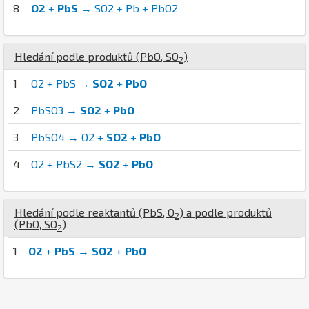
8
O2
+
PbS
→ SO2 + Pb + PbO2
Hledání podle produktů (
Pb
O
,
S
O
)
2
1
O2 + PbS →
SO2
+
PbO
2
PbSO3 →
SO2
+
PbO
3
PbSO4 → O2 +
SO2
+
PbO
4
O2 + PbS2 →
SO2
+
PbO
Hledání podle reaktantů (
Pb
S
,
O
) a podle produktů
2
(
Pb
O
,
S
O
)
2
1
O2
+
PbS
→
SO2
+
PbO