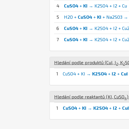
4
CuSO4
+
KI
→ K2SO4 + I2 + Cu
5
H2O +
CuSO4
+
KI
+ Na2SO3 → 
6
CuSO4
+
KI
→ K2SO4 + I2 + Cu2
7
CuSO4
+
KI
→ K2SO4 + I2 + Cu
Hledání podle produktů (
Cu
I
,
I
,
K
S
2
2
1
CuSO4 + KI →
K2SO4
+
I2
+
CuI
Hledání podle reaktantů (
K
I
,
Cu
S
O
)
4
1
CuSO4
+
KI
→
K2SO4
+
I2
+
CuI