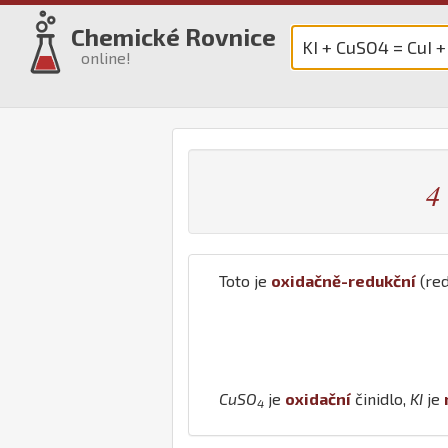
Chemické Rovnice
online!
4
Toto je
oxidačně-redukční
(red
Cu
S
O
je
oxidační
činidlo,
K
I
je
4