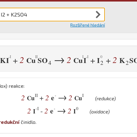
Rozšířené hledání
→
2
2
2
+
+
+
K
I
Cu
S
O
Cu
I
I
K
S
4
2
2
ox) reakce:
→
II
-
I
2
2
e
2
+
Cu
Cu
(redukce)
→
-I
-
0
2
2
e
2
-
I
I
(oxidace)
redukční
činidlo.