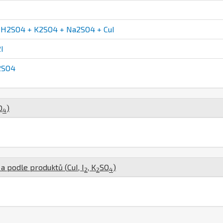
H2SO4 + K2SO4 + Na2SO4 + CuI
I
2SO4
O
)
4
 a podle produktů (
Cu
I
,
I
,
K
S
O
)
2
2
4