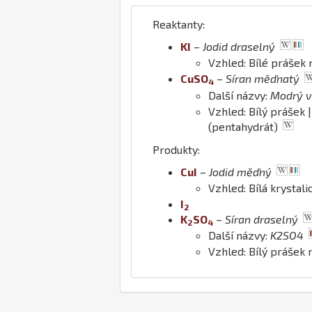
Reaktanty:
K
I
–
Jodid draselný
Vzhled: Bílé prášek
Cu
S
O
–
Síran měďnatý
4
Další názvy:
Modrý vi
Vzhled: Bílý prášek 
(pentahydrát)
Produkty:
Cu
I
–
Jodid měďný
Vzhled: Bílá krystal
I
2
K
S
O
–
Síran draselný
2
4
Další názvy:
K2SO4
Vzhled: Bílý prášek