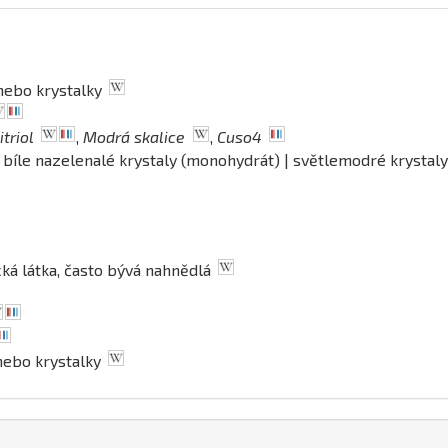
 nebo krystalky
triol
,
Modrá skalice
,
Cuso4
| bíle nazelenalé krystaly (monohydrát) | světlemodré krystaly
ická látka, často bývá nahnědlá
 nebo krystalky