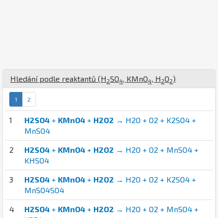
Hledání podle reaktantů (
H
S
O
,
K
Mn
O
,
H
O
)
2
4
4
2
2
1
2
1
H2SO4
+
KMnO4
+
H2O2
→ H2O + O2 + K2SO4 +
MnSO4
2
H2SO4
+
KMnO4
+
H2O2
→ H2O + O2 + MnSO4 +
KHSO4
3
H2SO4
+
KMnO4
+
H2O2
→ H2O + O2 + K2SO4 +
MnSO4SO4
4
H2SO4
+
KMnO4
+
H2O2
→ H2O + O2 + MnSO4 +