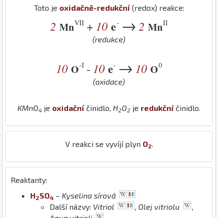
Toto je
oxidačně-redukční
(redox) reakce:
→
VII
-
II
2
10
e
2
+
Mn
Mn
(redukce)
→
-I
-
0
10
10
e
10
-
O
O
(oxidace)
K
Mn
O
je
oxidační
činidlo,
H
O
je
redukční
činidlo.
4
2
2
V reakci se vyvíjí plyn
O
.
2
Reaktanty:
H
S
O
–
Kyselina sírová
2
4
Další názvy:
Vitriol
,
Olej vitriolu
,
Aqua vitrioli