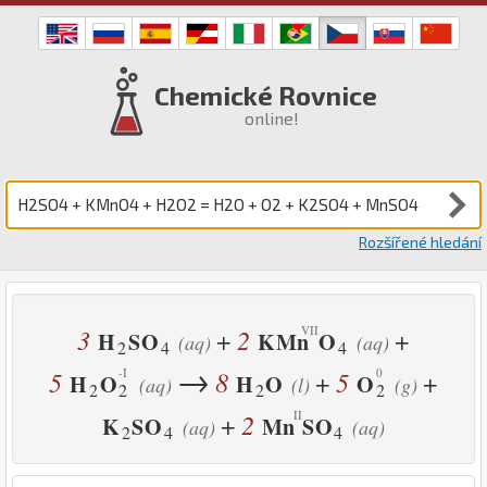
Chemické Rovnice
online!
Rozšířené hledání
3
2
+
+
H
S
O
K
Mn
O
(aq)
(aq)
2
4
4
→
5
8
5
+
+
H
O
H
O
O
(aq)
(l)
(g)
2
2
2
2
2
+
K
S
O
Mn
S
O
(aq)
(aq)
2
4
4