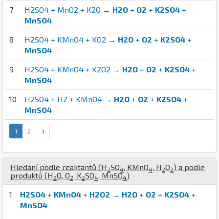
7
H2SO4 + MnO2 + K2O →
H2O
+
O2
+
K2SO4
+
MnSO4
8
H2SO4 + KMnO4 + KO2 →
H2O
+
O2
+
K2SO4
+
MnSO4
9
H2SO4 + KMnO4 + K2O2 →
H2O
+
O2
+
K2SO4
+
MnSO4
10
H2SO4 + H2 + KMnO4 →
H2O
+
O2
+
K2SO4
+
MnSO4
1
2
3
Hledání podle reaktantů (
H
S
O
,
K
Mn
O
,
H
O
) a podle
2
4
4
2
2
produktů (
H
O
,
O
,
K
S
O
,
Mn
S
O
)
2
2
2
4
4
1
H2SO4
+
KMnO4
+
H2O2
→
H2O
+
O2
+
K2SO4
+
MnSO4