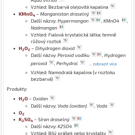
Vzhled: Bezbarvá olejovitá kapalina
K
Mn
O
–
Manganistan draselný
4
Další názvy:
Hypermangan
,
KMnO4
,
Nadmangan
Vzhled: Fialová krystalická látka; temně
růžový roztok
H
O
–
Dihydrogen dioxid
2
2
Další názvy:
Peroxid vodíku
,
Hydrogen
peroxid
,
Perhydrol
... zobrazit více
Vzhled: Namodralá kapalina (v roztoku
bezbarvá)
Produkty:
H
O
–
Oxidan
2
Další názvy:
Voda (oxidan)
,
Voda
O
2
K
S
O
–
Síran draselný
2
4
Další názvy:
K2SO4
Vzhled: Bílý prášek nebo krystalky