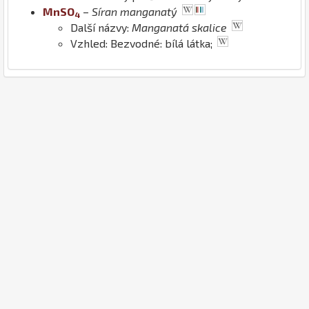
Mn
S
O
–
Síran manganatý
4
Další názvy:
Manganatá skalice
Vzhled: Bezvodné: bílá látka;