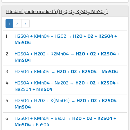
Hledání podle produktů (
H
O
,
O
,
K
S
O
,
Mn
S
O
)
2
2
2
4
4
1
2
3
1
H2SO4 + KMnO4 + H2O2 →
H2O
+
O2
+
K2SO4
+
MnSO4
2
H2SO4 + H2O2 + K2MnO4 →
H2O
+
O2
+
K2SO4
+
MnSO4
3
H2SO4 + KMnO4 →
H2O
+
O2
+
K2SO4
+
MnSO4
4
H2SO4 + KMnO4 + Na2O2 →
H2O
+
O2
+
K2SO4
+
Na2SO4 +
MnSO4
5
H2SO4 + H2O2 + K(MnO4) →
H2O
+
O2
+
K2SO4
+
MnSO4
6
H2SO4 + KMnO4 + BaO2 →
H2O
+
O2
+
K2SO4
+
MnSO4
+ BaSO4