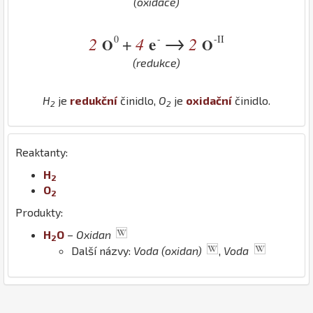
(oxidace)
→
0
-
-II
2
4
e
2
+
O
O
(redukce)
H
je
redukční
činidlo,
O
je
oxidační
činidlo.
2
2
Reaktanty:
H
2
O
2
Produkty:
H
O
–
Oxidan
2
Další názvy:
Voda (oxidan)
,
Voda