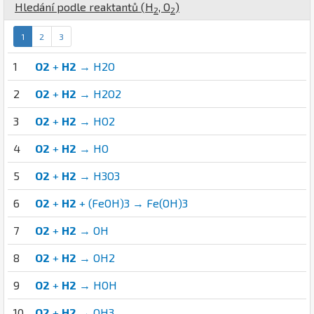
Hledání podle reaktantů (
H
,
O
)
2
2
1
2
3
1
O2
+
H2
→ H2O
2
O2
+
H2
→ H2O2
3
O2
+
H2
→ HO2
4
O2
+
H2
→ HO
5
O2
+
H2
→ H3O3
6
O2
+
H2
+ (FeOH)3 → Fe(OH)3
7
O2
+
H2
→ OH
8
O2
+
H2
→ OH2
9
O2
+
H2
→ HOH
10
O2
+
H2
→ OH3