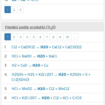
1
2
3
Hledání podle produktů (
H
O
)
2
1
2
3
4
5
6
7
8
9
10
...
1
Cl2 + Ca(OH)2 →
H2O
+ CaCl2 + Ca(ClO3)2
2
HCl + NaOH →
H2O
+ NaCl
3
H2 + CuO →
H2O
+ Cu
4
H2SO4 + H2S + K2Cr2O7 →
H2O
+ K2SO4 + S +
Cr2(SO4)3
5
HCl + MnO2 →
H2O
+ Cl2 + MnCl2
6
HCl + K2Cr2O7 →
H2O
+ Cl2 + KCl + CrCl3