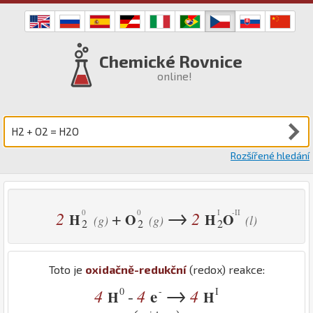
Chemické Rovnice
online!
Rozšířené hledání
→
2
2
+
H
O
H
O
(g)
(g)
(l)
2
2
2
Toto je
oxidačně-redukční
(redox) reakce:
→
0
-
I
4
4
e
4
-
H
H